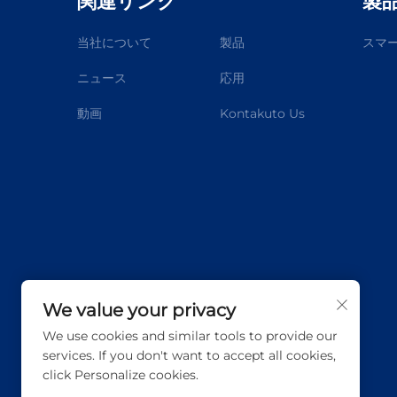
関連リンク
製
当社について
製品
スマ
ニュース
応用
動画
Kontakuto Us
We value your privacy
We use cookies and similar tools to provide our
services. If you don't want to accept all cookies,
click Personalize cookies.