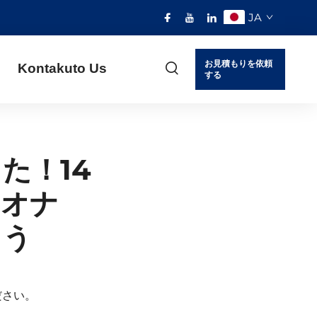
JA
お見積もりを依頼
Kontakuto Us
する
た！14
シオナ
ょう
ださい。