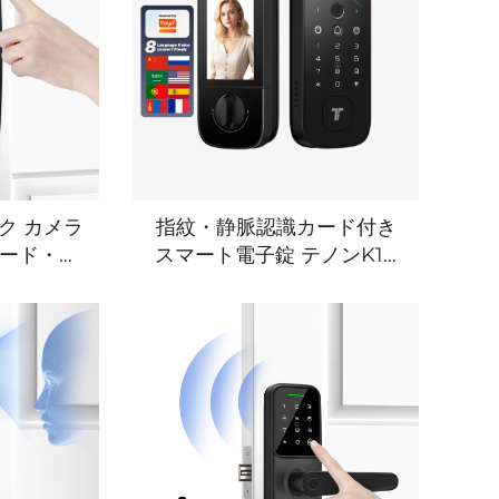
ク カメラ
指紋・静脈認識カード付き
ワード・静
スマート電子錠 テノンK10
 Pro
Pro