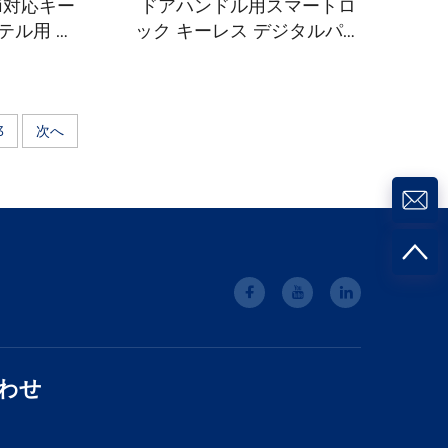
i対応キー
ドアハンドル用スマートロ
テル用 テ
ック キーレス デジタルパス
ワード RFID NFC 指紋 カメ
ラ付き Tuya Wifi Tenon
A5pro
3
次へ
わせ