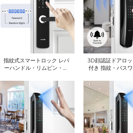
指紋式スマートロック レバ
3D顔認証ドアロッ
ーハンドル・リムピン・カ
付き 指紋・パス
ード付き テノンE3
脈認識 テノンA9