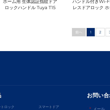
ホーム用 生体認証指紋ドア
ハンドル付きWi-F
ロックハンドル Tuya T15
レスドアロック ホ
ノンE15
前へ
1
2
品
お問い合
ートロック
スマートドア
メール