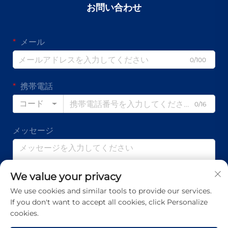
お問い合わせ
メール
0/100
携帯電話
コード
0/16
メッセージ
We value your privacy
0/1000
We use cookies and similar tools to provide our services.
If you don't want to accept all cookies, click Personalize
送信
cookies.