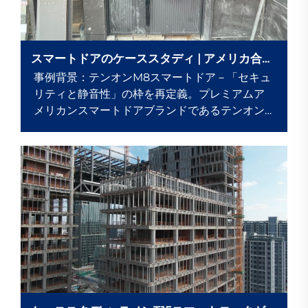
スマートドアのケーススタディ | アメリカ合衆
国での導入事例
事例背景：テンオンM8スマートドア－「セキュ
リティと静音性」の枠を再定義。プレミアムア
メリカンスマートドアブランドであるテンオン
のM8シリーズは、「ラグジュアリーカー並みの
静音性＋軍用グレードのセキュリティ」を重視
し、3重構造の遮音...