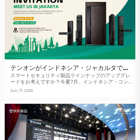
テンオンがインドネシア・ジャカルタで開
スマートセキュリティ製品ラインナップのアップグレ
催されるINDO BUILD TECH 2026に出
ードをお考えですか？今夏7月、インドネシア・コン
展――新たな市場機会を切り拓きましょう
ベンション・エキシビションにて開催されるテンオン
Jun, 17, 2026
の出展にぜひご参加ください。最新の顔認証アクセス
制御技術およびスマートホーム連携ソリューションを
ご紹介します。テンオンと連携するメリットとは？高
品質なデザイン：&n...