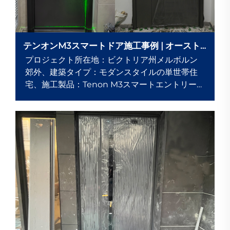
テンオンM3スマートドア施工事例 | オースト
ラリア・メルボルンの現代住宅プロジェクト
プロジェクト所在地：ビクトリア州メルボルン
郊外、建築タイプ：モダンスタイルの単世帯住
宅、施工製品：Tenon M3スマートエントリード
アシステム（10.1インチスマートディスプレイ＋
猫目スマートビューアー付き）、施工日：2025
年春、プロジェクト背景...