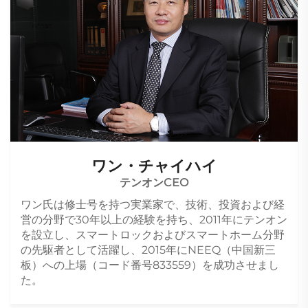
ワン・チャイハイ
テンオンCEO
ワン氏は修士号を持つ実業家で、技術、投資および経
営の分野で30年以上の経験を持ち、2011年にテンオン
を設立し、スマートロックおよびスマートホーム分野
の先駆者として活躍し、2015年にNEEQ（中国新三
板）への上場（コード番号833559）を成功させまし
た。