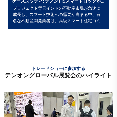
ケーススタディ: テノンT15スマートロックがイ
ンドの高級不動産プロジェクトを支援
プロジェクト背景インドの不動産市場が急速に
成長し、スマート技術への需要が高まる中、有
名な不動産開発業者は、高級スマート住宅コミ
ュニティの建設と、生活体験の向上に注力して
います。
トレードショーに参加する
テンオングローバル展覧会のハイライト