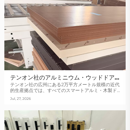
テンオン社のアルミニウム・ウッドドア
テンオン社の広州にある2万平方メートル規模の近代
生産ライン内
的生産拠点では、すべてのスマートアルミ・木製ド
アが、最先端技術と熟練した職人技を精密に組み合
Jul, 27, 2026
わせることで製造されています。コアとなるインテ
リジェント技術 生産工程は、まず…