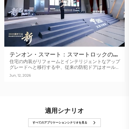
テンオン・スマート：スマートロックのエ
住宅の内装がリフォームとインテリジェントなアップ
キスパートから革新的なスマートドアブラ
グレードへと移行する中、従来の防犯ドアはオールイ
ンドの先駆者へ
ンワン型のスマートドアへと進化しています。家庭に
Jun, 12, 2026
おける最初のスマートセキュリティゲートウェイとし
て機能する玄関ドアは、スマートホーム分野における
重要なトレンドとなりつつあります…
適用シナリオ
すべてのアプリケーションシナリオを見る