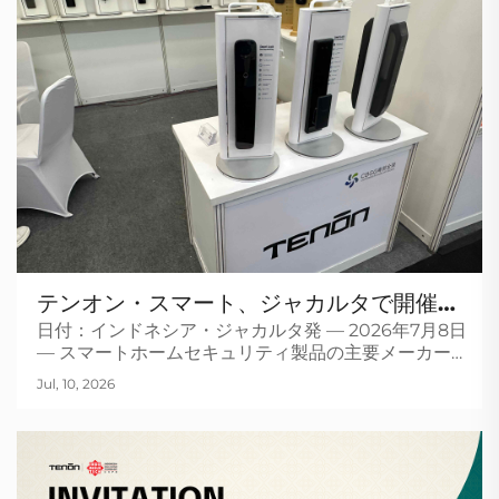
テンオン・スマート、ジャカルタで開催の
日付：インドネシア・ジャカルタ発 — 2026年7月8日
INDO BUILD TECH 2026にて次世代セ
— スマートホームセキュリティ製品の主要メーカーで
キュリティソリューションを発表
あるテンオン・スマートは本日、INDO BUILD
Jul, 10, 2026
TECH 2026における自社ブースの展示を正式に開始
し、最新のスマートロックおよび統合...