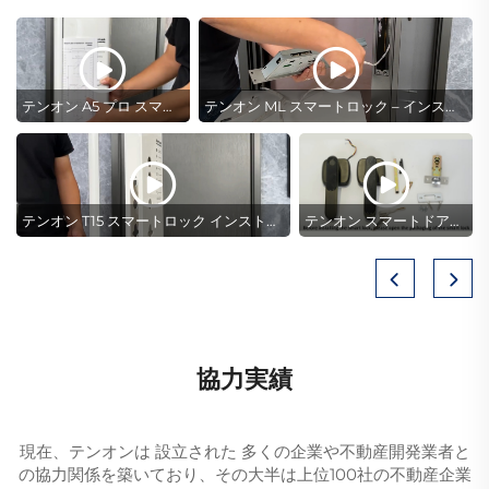
テンオン A5 プロ スマートロック インストールガイド
テンオン ML スマートロック – インストールガイド
ク インストールガイド
テンオン T15 スマートロック インストールガイド
テンオン スマートドアロック カスタム、K1 指紋ドアロック インストールガイド
協力実績
現在、テンオンは
設立された
多くの企業や不動産開発業者と
の協力関係を築いており、その大半は上位100社の不動産企業