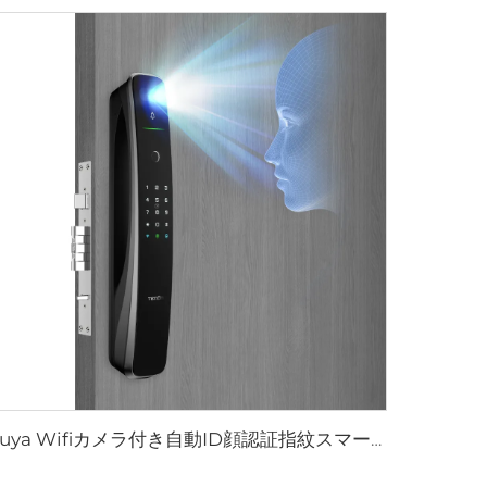
Tuya Wifiカメラ付き自動ID顔認証指紋スマートロック Tenon A9 Pro