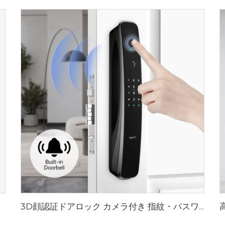
3D顔認証ドアロック カメラ付き 指紋・パスワード・静脈認識 テノンA9 Pro