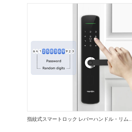
指紋式スマートロック レバーハンドル・リムピン・カード付き テノンE3