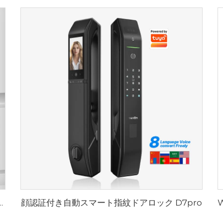
顔認証付き自動スマート指紋ドアロック D7pro
ドアロックハンドル Tuya T15