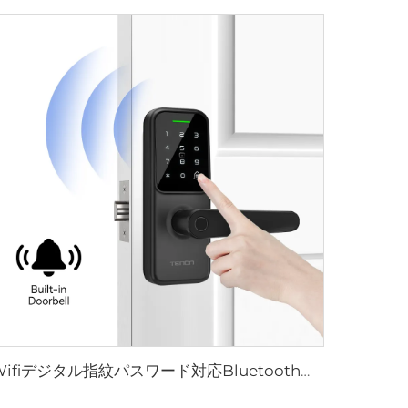
Wifiデジタル指紋パスワード対応Bluetoothドアハンドル Tenon K8