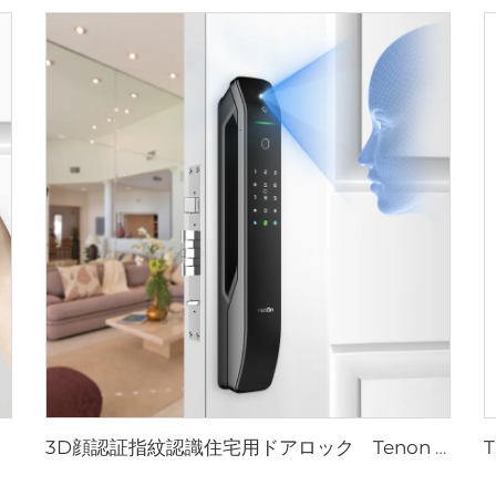
3D顔認証指紋認識住宅用ドアロック Tenon A6 Pro