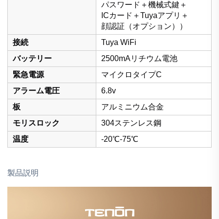
パスワード＋機械式鍵＋
ICカード＋Tuyaアプリ＋
顔認証（オプション））
接続
Tuya WiFi
バッテリー
2500mAリチウム電池
緊急電源
マイクロタイプC
アラーム電圧
6.8v
板
アルミニウム合金
モリスロック
304ステンレス鋼
温度
-20℃-75℃
製品説明