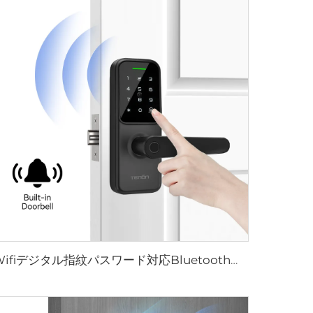
Wifiデジタル指紋パスワード対応Bluetoothドアハンドル Tenon K8