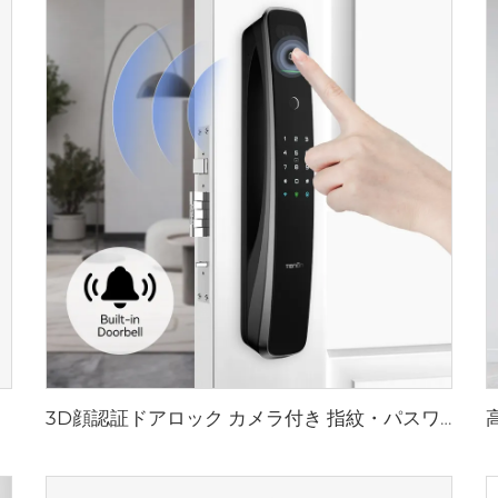
3D顔認証ドアロック カメラ付き 指紋・パスワード・静脈認識 テノンA9 Pro