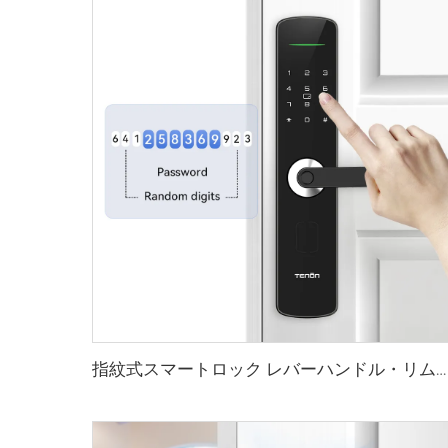
指紋式スマートロック レバーハンドル・リムピン・カード付き テノンE3