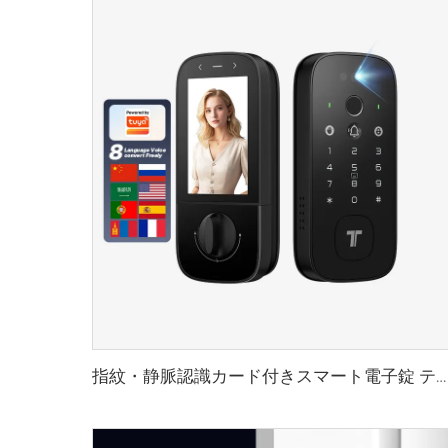
指紋・静脈認識カード付きスマート電子錠 テノンK10 Pro