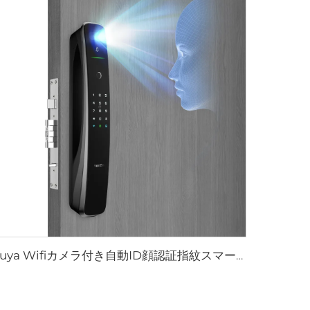
Tuya Wifiカメラ付き自動ID顔認証指紋スマートロック Tenon A9 Pro