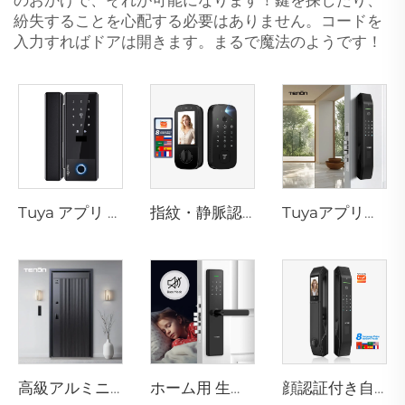
紛失することを心配する必要はありません。コードを
入力すればドアは開きます。まるで魔法のようです！
Tuya アプリ スマートロック WiFi パスワードカード・機械式キー解錠 電子式ガラスドアロック TTロックコントロール対応 K5
指紋・静脈認識カード付きスマート電子錠 テノンK10 Pro
Tuyaアプリ対応 指紋認証スマートデジタルドアロック Tenon D7 pro
高級アルミニウム製住宅用玄関ドア メインエントリー対応 M8
ホーム用 生体認証指紋ドアロックハンドル Tuya T15
顔認証付き自動スマート指紋ドアロック D7pro