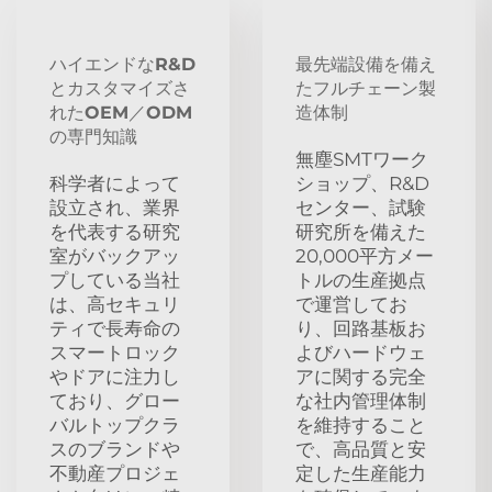
ハイエンドなR&D
最先端設備を備え
とカスタマイズさ
たフルチェーン製
れたOEM／ODM
造体制
の専門知識
無塵SMTワーク
科学者によって
ショップ、R&D
設立され、業界
センター、試験
を代表する研究
研究所を備えた
室がバックアッ
20,000平方メー
プしている当社
トルの生産拠点
は、高セキュリ
で運営してお
ティで長寿命の
り、回路基板お
スマートロック
よびハードウェ
やドアに注力し
アに関する完全
ており、グロー
な社内管理体制
バルトップクラ
を維持すること
スのブランドや
で、高品質と安
不動産プロジェ
定した生産能力