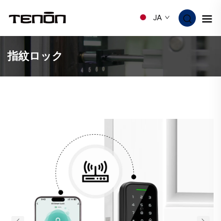
JA
指紋ロック