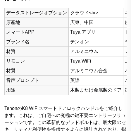
データストレージオプション
クラウド<br>
ネ
原産地
広東、中国
錠
スマートAPP
Tuya アプリ
ド
ブランド名
テンオン
モ
材質
アルミニウム
ア
リモコン
Tuya WiFi
ユ
材質
アルミニウム合金
パ
音声プロンプト
英語
バ
用途
木製または金属製のドア
認
TenonのK8 WiFiスマートドアロックハンドルをご紹介し
ます。これは、ご自宅への究極の鍵不要エントリーソリュ
ーションです。この革新的なデッドボルトは、最大限のセ
キュリティと利便性を提供するように設計されており、指