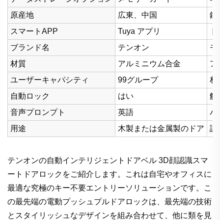
原産地
広東、中国
錠
スマートAPP
Tuya アプリ
ド
ブランド名
テンオン
モ
材質
アルミニウム合金
ア
ユーザーキャパシティ
99グループ
材
自動ロック
はい
解
音声プロンプト
英語
バ
用途
木製または金属製のドア
認
テンオンの自動インテリジェントドアベル 3D顔認識スマ
ートドアロックをご紹介します。これは自宅やオフィスに
最適な究極のキー不要エントリーソリューションです。こ
の最先端の電動プッシュプルドアロックは、最先端の技術
とスタイリッシュなデザインを組み合わせて、他に類を見