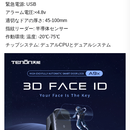
緊急電源: USB
アラーム電圧:<4.8v
適切なドアの厚さ: 45-100mm
指紋リーダー: 半導体センサー
作動環境: 温度: -20℃-75℃
チップシステム: デュアルCPUとデュアルシステム