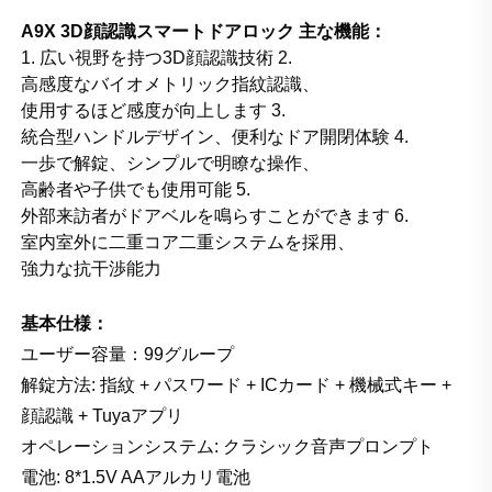
A9X 3D顔認識スマートドアロック 主な機能：
1. 広い視野を持つ3D顔認識技術 2.
高感度なバイオメトリック指紋認識、
使用するほど感度が向上します 3.
統合型ハンドルデザイン、便利なドア開閉体験 4.
一歩で解錠、シンプルで明瞭な操作、
高齢者や子供でも使用可能 5.
外部来訪者がドアベルを鳴らすことができます 6.
室内室外に二重コア二重システムを採用、
強力な抗干渉能力
基本仕様：
ユーザー容量：99グループ
解錠方法: 指紋 + パスワード + ICカード + 機械式キー +
顔認識 + Tuyaアプリ
オペレーションシステム: クラシック音声プロンプト
電池: 8*1.5V AAアルカリ電池