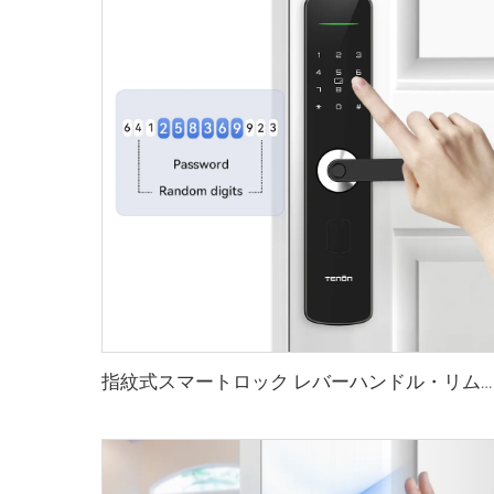
指紋式スマートロック レバーハンドル・リムピン・カード付き テノンE3