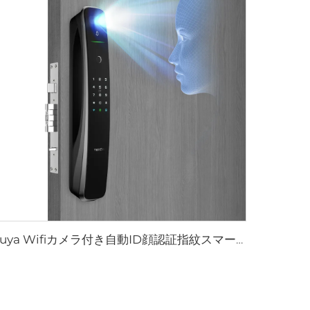
Tuya Wifiカメラ付き自動ID顔認証指紋スマートロック Tenon A9 Pro