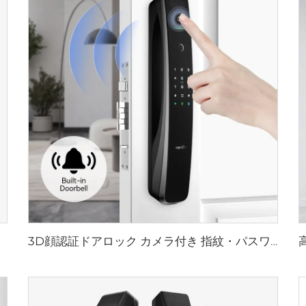
3D顔認証ドアロック カメラ付き 指紋・パスワード・静脈認識 テノンA9 Pro