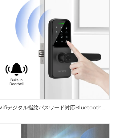
Wifiデジタル指紋パスワード対応Bluetoothドアハンドル Tenon K8