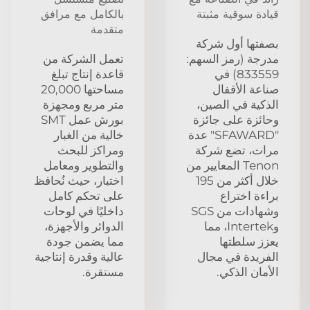
قيادة سوقية مثبتة
بالكامل مع مرافق
متقدمة
بصفتها أول شركة
مدرجة (رمز السهم:
تعمل الشركة من
833559) في
قاعدة إنتاج تبلغ
صناعة الأقفال
مساحتها 20,000
الذكية في الصين،
متر مربع ومجهزة
وحائزة على جائزة
بورش عمل SMT
"SFAWARD" عدة
خالية من الغبار
مرات، تضع شركة
ومراكز للبحث
Tenon المعايير من
والتطوير ومعامل
خلال أكثر من 195
اختبار، حيث نُحافظ
براءة اختراع
على تحكم كامل
وشهادات من SGS
داخليًا في لوحات
وIntertek، مما
الدوائر والأجهزة،
يعزز سلطتها
مما يضمن جودة
الفريدة في مجال
عالية وقدرة إنتاجية
الأمان الذكي.
مستقرة.