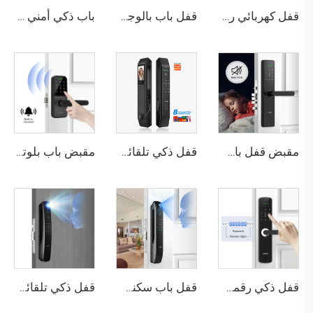
قفل كهربائي رقمي ذكي مع التعرف على بصمة اليد والأوردة باستخدام البطاقة للمنزل Tenon K10 Pro
قفل باب بالوجه ثلاثي الأبعاد مع كاميرا وبصمة الإصبع وكلمة المرور والأوردة Tenon A9 Pro
باب ذكي أمني فاخر من الألومنيوم للاستخدام السكني الرئيسي M8
مقبض قفل باب بصمة الإصبع المنزلي Tuya T15
قفل ذكي تلقائي للباب باستخدام بصمة الوجه D7 Pro
مقبض باب بلوتوث مع كلمة مرور رقمية وبصمة عبر واي فاي Tenon K8
قفل ذكي رقمي بصمة الإصبع مع مقبض ودبوس وكارت Tenon E3
قفل باب سكني بتقنية التعرف على الوجه ثلاثي الأبعاد والبصمة Tenon A6 Pro
قفل ذكي تلقائي للهوية مع كاميرا وجه وبصمة عبر واي فاي Tuya Tenon A9 Pro