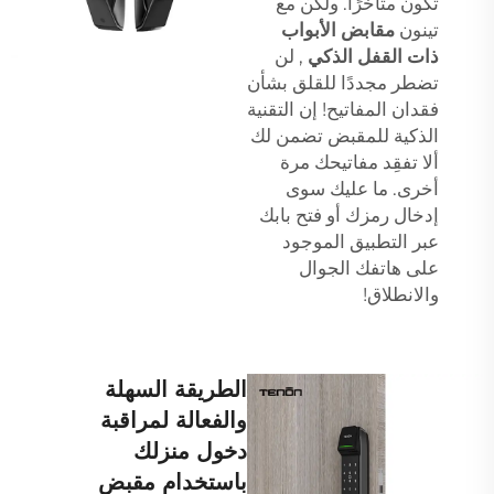
تكون متأخرًا. ولكن مع
تينون
مقابض الأبواب
ذات القفل الذكي
, لن
تضطر مجددًا للقلق بشأن
فقدان المفاتيح! إن التقنية
الذكية للمقبض تضمن لك
ألا تفقِد مفاتيحك مرة
أخرى. ما عليك سوى
إدخال رمزك أو فتح بابك
عبر التطبيق الموجود
على هاتفك الجوال
والانطلاق!
الطريقة السهلة
والفعالة لمراقبة
دخول منزلك
باستخدام مقبض