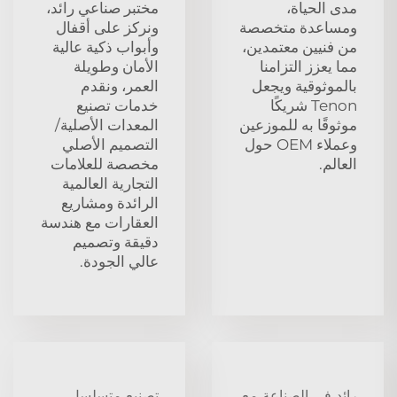
مدى الحياة،
مختبر صناعي رائد،
ومساعدة متخصصة
ونركز على أقفال
من فنيين معتمدين،
وأبواب ذكية عالية
مما يعزز التزامنا
الأمان وطويلة
بالموثوقية ويجعل
العمر، ونقدم
Tenon شريكًا
خدمات تصنيع
موثوقًا به للموزعين
المعدات الأصلية/
وعملاء OEM حول
التصميم الأصلي
العالم.
مخصصة للعلامات
التجارية العالمية
الرائدة ومشاريع
العقارات مع هندسة
دقيقة وتصميم
عالي الجودة.
رائد في الصناعة مع
تصنيع متسلسل