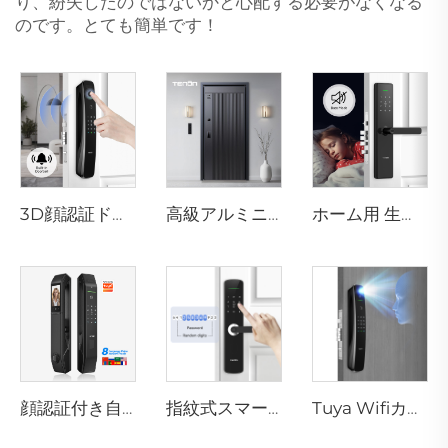
り、紛失したのではないかと心配する必要がなくなる
のです。とても簡単です！
3D顔認証ドアロック カメラ付き 指紋・パスワード・静脈認識 テノンA9 Pro
高級アルミニウム製住宅用玄関ドア メインエントリー対応 M8
ホーム用 生体認証指紋ドアロックハンドル Tuya T15
顔認証付き自動スマート指紋ドアロック D7pro
指紋式スマートロック レバーハンドル・リムピン・カード付き テノンE3
Tuya Wifiカメラ付き自動ID顔認証指紋スマートロック Tenon A9 Pro