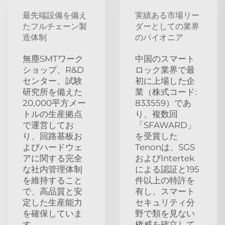
最先端設備を備え
実績ある市場リー
たフルチェーン製
ダーとしての業界
造体制
のパイオニア
無塵SMTワーク
中国のスマート
ショップ、R&D
ロック業界で最
センター、試験
初に上場した企
研究所を備えた
業（株式コード:
20,000平方メー
833559）であ
トルの生産拠点
り、複数回
で運営してお
「SFAWARD」
り、回路基板お
を受賞した
よびハードウェ
Tenonは、SGS
アに関する完全
およびIntertek
な社内管理体制
による認証と195
を維持すること
件以上の特許を
で、高品質と安
有し、スマート
定した生産能力
セキュリティ分
を確保していま
野で類を見ない
す。
権威を確立して