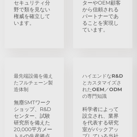
セキュリティ分
ターやOEM顧客
野で類を見ない
から信頼される
権威を確立して
パートナーであ
います。
ることを実現し
ています。
最先端設備を備え
ハイエンドなR&D
たフルチェーン製
とカスタマイズさ
造体制
れたOEM／ODM
の専門知識
無塵SMTワーク
ショップ、R&D
科学者によって
センター、試験
設立され、業界
研究所を備えた
を代表する研究
20,000平方メー
室がバックアッ
トルの生産拠点
プしている当社