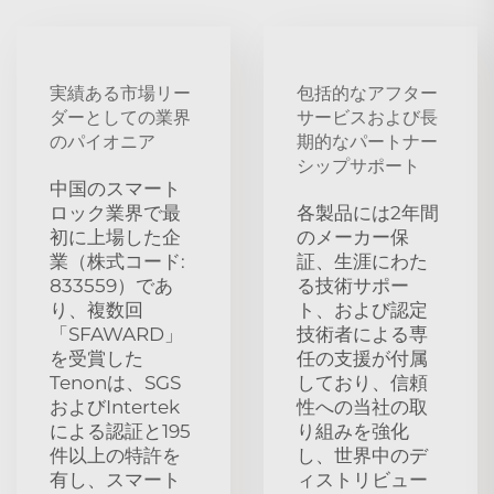
実績ある市場リー
包括的なアフター
ダーとしての業界
サービスおよび長
のパイオニア
期的なパートナー
シップサポート
中国のスマート
ロック業界で最
各製品には2年間
初に上場した企
のメーカー保
業（株式コード:
証、生涯にわた
833559）であ
る技術サポー
り、複数回
ト、および認定
「SFAWARD」
技術者による専
を受賞した
任の支援が付属
Tenonは、SGS
しており、信頼
およびIntertek
性への当社の取
による認証と195
り組みを強化
件以上の特許を
し、世界中のデ
有し、スマート
ィストリビュー