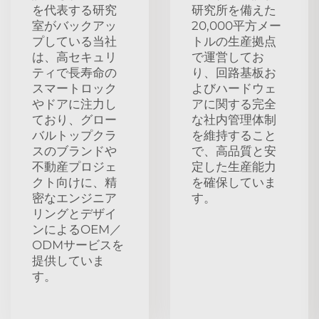
を代表する研究
研究所を備えた
室がバックアッ
20,000平方メー
プしている当社
トルの生産拠点
は、高セキュリ
で運営してお
ティで長寿命の
り、回路基板お
スマートロック
よびハードウェ
やドアに注力し
アに関する完全
ており、グロー
な社内管理体制
バルトップクラ
を維持すること
スのブランドや
で、高品質と安
不動産プロジェ
定した生産能力
クト向けに、精
を確保していま
密なエンジニア
す。
リングとデザイ
ンによるOEM／
ODMサービスを
提供していま
す。