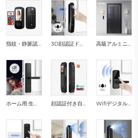
指紋・静脈認識カード付きスマート電子錠 テノンK10 Pro
3D顔認証ドアロック カメラ付き 指紋・パスワード・静脈認識 テノンA9 Pro
高級アルミニウム製住宅用玄関ドア メインエントリー対応 M8
ホーム用 生体認証指紋ドアロックハンドル Tuya T15
顔認証付き自動スマート指紋ドアロック D7pro
Wifiデジタル指紋パスワード対応Bluetoothドアハンドル Tenon K8