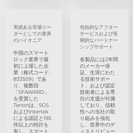
実績ある市場リー
包括的なアフター
ダーとしての業界
サービスおよび長
のパイオニア
期的なパートナー
シップサポート
中国のスマート
ロック業界で最
各製品には2年間
初に上場した企
のメーカー保
業（株式コード:
証、生涯にわた
833559）であ
る技術サポー
り、複数回
ト、および認定
「SFAWARD」
技術者による専
を受賞した
任の支援が付属
Tenonは、SGS
しており、信頼
およびIntertek
性への当社の取
による認証と195
り組みを強化
件以上の特許を
し、世界中のデ
有し、スマート
ィストリビュー