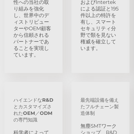
性への当社の取
およびIntertek
り組みを強化
による認証と195
し、世界中のデ
件以上の特許を
ィストリビュー
有し、スマート
ターやOEM顧客
セキュリティ分
から信頼される
野で類を見ない
パートナーであ
権威を確立して
ることを実現し
います。
ています。
ハイエンドなR&D
最先端設備を備え
とカスタマイズさ
たフルチェーン製
れたOEM／ODM
造体制
の専門知識
無塵SMTワーク
科学者によって
ショップ、R&D