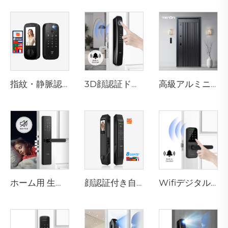
指紋・静脈認識カード付きスマート電子錠 テノンK10 Pro
3D顔認証ドアロック カメラ付き 指紋・パスワード・静脈認識 テノンA9 Pro
高級アルミニウム製住宅用玄関ドア メインエントリー対応 M8
ホーム用 生体認証指紋ドアロックハンドル Tuya T15
顔認証付き自動スマート指紋ドアロック D7pro
Wifiデジタル指紋パスワード対応Bluetoothドアハンドル Tenon K8