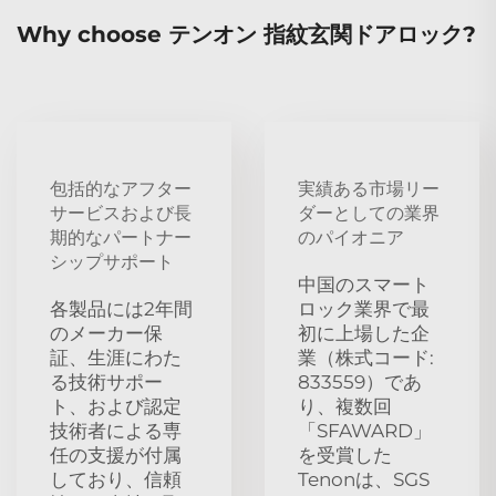
Why choose テンオン 指紋玄関ドアロック?
包括的なアフター
実績ある市場リー
サービスおよび長
ダーとしての業界
期的なパートナー
のパイオニア
シップサポート
中国のスマート
各製品には2年間
ロック業界で最
のメーカー保
初に上場した企
証、生涯にわた
業（株式コード:
る技術サポー
833559）であ
ト、および認定
り、複数回
技術者による専
「SFAWARD」
任の支援が付属
を受賞した
しており、信頼
Tenonは、SGS