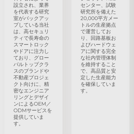
設立され、業界
センター、試験
を代表する研究
研究所を備えた
室がバックアッ
20,000平方メー
プしている当社
トルの生産拠点
は、高セキュリ
で運営してお
ティで長寿命の
り、回路基板お
スマートロック
よびハードウェ
やドアに注力し
アに関する完全
ており、グロー
な社内管理体制
バルトップクラ
を維持すること
スのブランドや
で、高品質と安
不動産プロジェ
定した生産能力
クト向けに、精
を確保していま
密なエンジニア
す。
リングとデザイ
ンによるOEM／
ODMサービスを
提供していま
す。