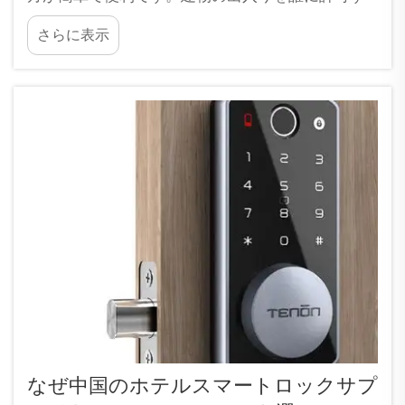
るかを決定するのは大変な作業です。従来の鍵と
さらに表示
鍵穴のシステムでは、鍵を管理し、紛失や盗難か
ら守る必要があります。しかしスマートロックで
は、...
なぜ中国のホテルスマートロックサプ