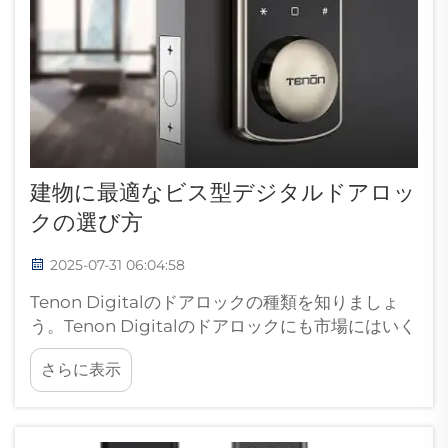
建物に最適なビス型デジタルドアロッ
クの選び方
2025-07-31 06:04:58
Tenon Digitalのドアロックの種類を知りましょ
う。Tenon Digitalのドアロックにも市場にはいく
つかのバリエーションがあることを mentioning
さらに表示
する必要があります。機能が少なくセキュリティ
オプションが限定されたものもあれば、より機能
が充実し...