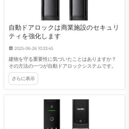
自動ドアロックは商業施設のセキュリ
ティを強化します
2025-06-26 10:33:45
建物を守る重要性に気づいたことはありますか？
その方法の一つが自動ドアロックシステムです。
これらの便利な装置は、ビジネスを安全に保ち、
さらに表示
不正侵入を防ぐのに役立ちます。詳しくはこちら...