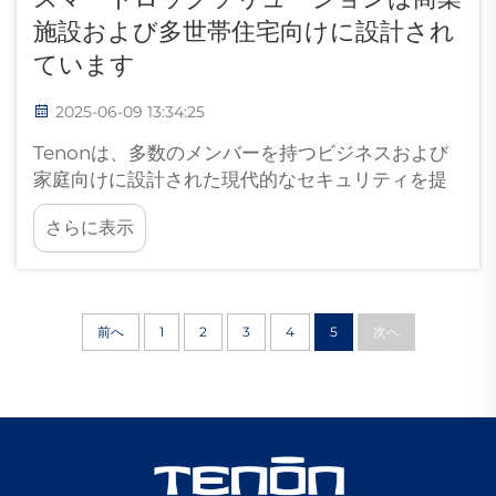
施設および多世帯住宅向けに設計され
ています
2025-06-09 13:34:25
Tenonは、多数のメンバーを持つビジネスおよび
家庭向けに設計された現代的なセキュリティを提
供することを誇りに思います。当社のスマートロ
さらに表示
ックシステムは最先端技術を使用して建物のセキ
ュリティを確保し、アクセスを効率化します。こ
うした新しいデジタルツールの中で、ビジネス...
前へ
1
2
3
4
5
次へ