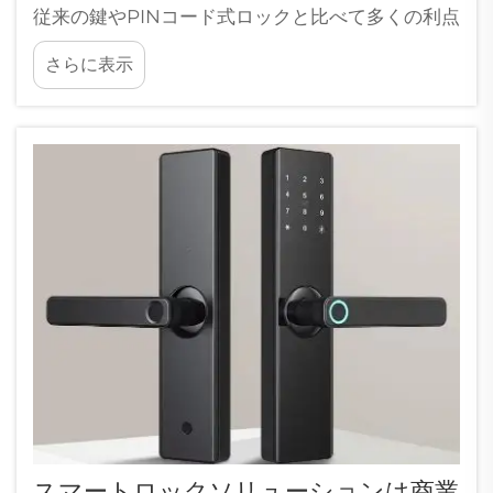
従来の鍵やPINコード式ロックと比べて多くの利点
があります。最も大きな利点はセキュリティで
さらに表示
す。あなたの指紋はあなたにしかなく、非常に異
なる...
スマートロックソリューションは商業