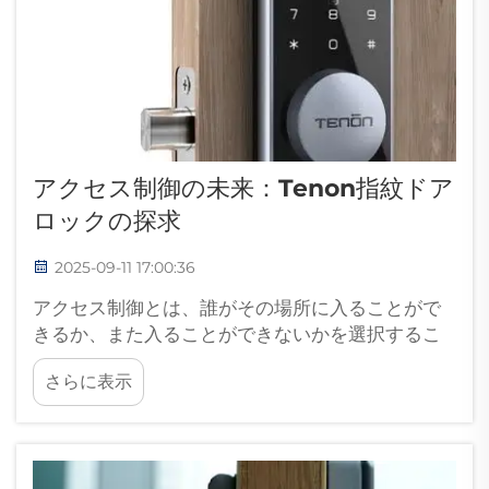
アクセス制御の未来：Tenon指紋ドア
ロックの探求
2025-09-11 17:00:36
アクセス制御とは、誰がその場所に入ることがで
きるか、また入ることができないかを選択するこ
とによって、その場所を安全に保つ技術のことを
さらに表示
指します。BANG in and TEN out（バンイン・ア
ンド・テンアウト）：この指紋ドアロックは、親
指をスキャンすることであなたを中に入れてあげ
ます。DEFINE89PUTEA The Tenon