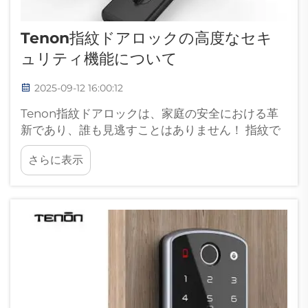
Tenon指紋ドアロックの高度なセキ
ュリティ機能について
2025-09-12 16:00:12
Tenon指紋ドアロックは、家庭の安全における革
新であり、誰も見逃すことはありません！ 指紋で
作動するため、ドアを解錠し、安心できるパーソ
さらに表示
ナライズされた保護を提供します。鍵が必要なロ
ックではなく、指紋で簡単に開錠できるため、鍵
を紛失する心配もありません。