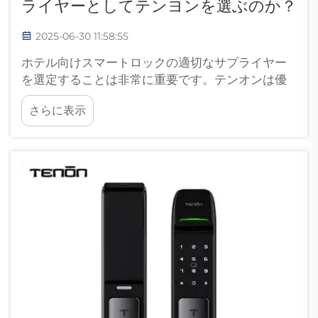
ライヤーとしてテンヨンを選ぶのか？
2025-06-30 11:58:55
ホテル向けスマートロックの適切なサプライヤー
を選定することは非常に重要です。テンオンは優
れた選択肢です。当社は安全性が高く、使いやす
さらに表示
い高品質なロックを製造しています。ホテルに
は、確実に機能し、宿泊客の安全を守るロックが
必要です。テンオンは長年にわたり事業を展開し
ており、...