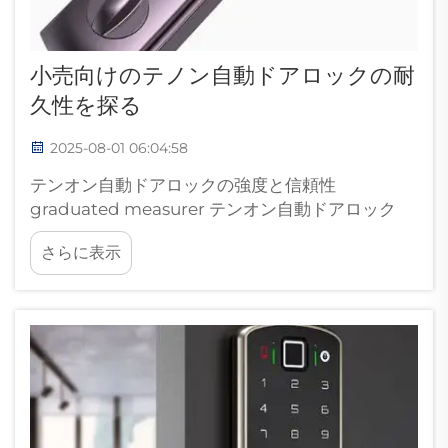
小売向けのテノン自動ドアロックの耐
久性を探る
2025-08-01 06:04:58
テンオン自動ドアロックの強度と信頼性
graduated measurer テンオン自動ドアロック
は、小売店のドアを安全に固定するために設計さ
さらに表示
れたユニークなタイプの錠前です。しかし、その
ドアロックはどのくらい安全で確実なのでしょう
か？ 強く安全なT...についてさらに詳しく知りまし
ょう。