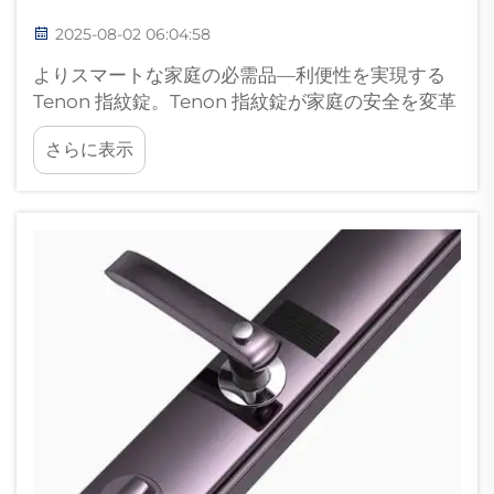
2025-08-02 06:04:58
よりスマートな家庭の必需品―利便性を実現する
Tenon 指紋錠。Tenon 指紋錠が家庭の安全を変革
する方法。外出先で家の鍵を紛失してしまったこ
さらに表示
とや、ドアの施錠を忘れたことに不安を感じたこ
とはありませんか？新登場の Tenon...