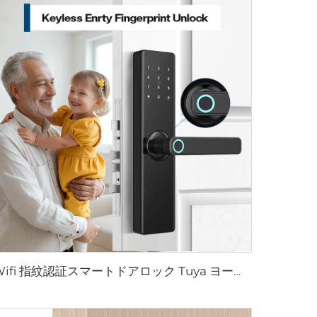
Wifi 指紋認証スマートドアロック Tuya ヨーロッパ型 インテリジェント ピンコード付き Tenon T09