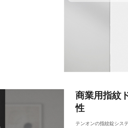
商業用指紋
性
テンオンの指紋錠シス