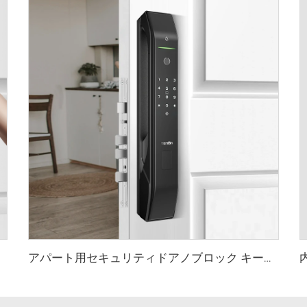
アパート用セキュリティドアノブロック キーレス自動指紋パスワードTuyaアプリ対応 Tenon D7