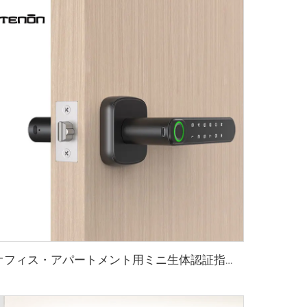
オフィス・アパートメント用ミニ生体認証指紋スマートロック トンテン K1プラス