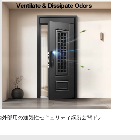
内外部用の通気性セキュリティ鋼製玄関ドア ホール ビラ MT1