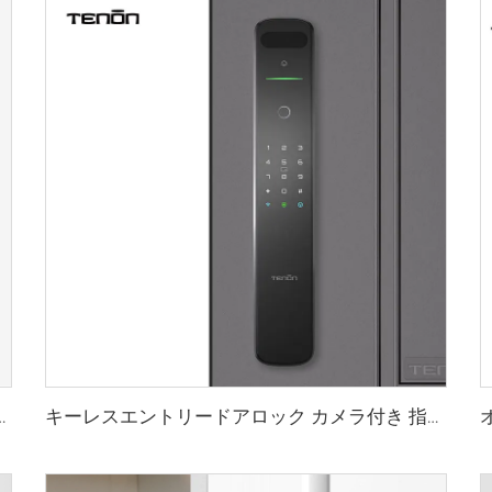
 カメラ付き Tenon D2 Pro
キーレスエントリードアロック カメラ付き 指紋顔認証 キー付き Tenon A9X