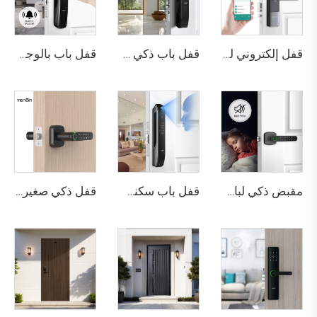
قفل إلكتروني للباب السكني مع مقبض بصمة الإصبع عبر تطبيق Tuya K6
قفل باب ذكي رقمي باستخدام بصمة الإصبع لتطبيق Tuya Tenon D7 Pro
قفل باب بالوجه ثلاثي الأبعاد مع كاميرا وبصمة الإصبع وكلمة المرور والأوردة Tenon A9 Pro
مقبض ذكي لباب Tuya بيومتري باستخدام بصمة الإصبع k1 Plus
قفل باب سكني بتقنية التعرف على الوجه ثلاثي الأبعاد والبصمة Tenon A6 Pro
قفل ذكي صغير للبصمة الحيوية للمكتب أو الشقة Tenon K1 plus