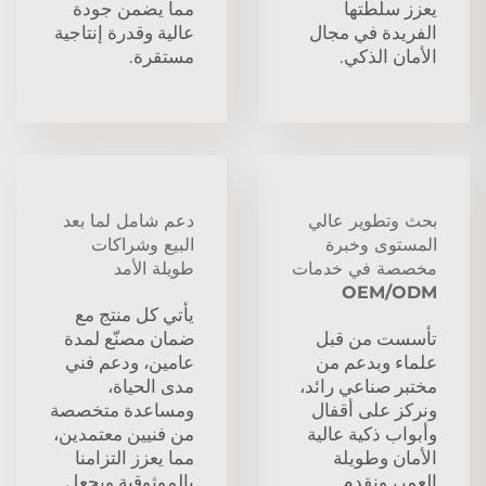
يعزز سلطتها
مما يضمن جودة
الفريدة في مجال
عالية وقدرة إنتاجية
الأمان الذكي.
مستقرة.
بحث وتطوير عالي
دعم شامل لما بعد
المستوى وخبرة
البيع وشراكات
مخصصة في خدمات
طويلة الأمد
OEM/ODM
يأتي كل منتج مع
تأسست من قبل
ضمان مصنّع لمدة
علماء وبدعم من
عامين، ودعم فني
مختبر صناعي رائد،
مدى الحياة،
ونركز على أقفال
ومساعدة متخصصة
وأبواب ذكية عالية
من فنيين معتمدين،
الأمان وطويلة
مما يعزز التزامنا
العمر، ونقدم
بالموثوقية ويجعل