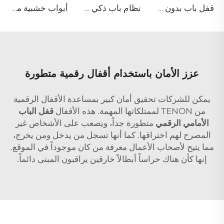
قفل باب بدون مفتاح عبر واي فاي مع مقبض للفنادق Tenon E15
نظام باب ذكي ML للتعرف على البصمة والوجه ثلاثي الأبعاد
أبواب خشبية مهندسة عازلة للصوت وذكية للدخول M10
عزز الأمان باستخدام أقفال رقمية متطورة
يمكن للشركات تحقيق أمان كبير بمساعدة الأقفال الرقمية
من TENON لممتلكاتها المهمة. هذه الأقفال
قفل الباب
الأمامي الرقمي
متطورة جداً، ويصعب على الأشخاص غير
المصرح لهم اختراقها. كما أنها تسجل من يدخل ومن يخرج،
مما يتيح لأصحاب الأعمال معرفة من كان موجوداً في الموقع.
إنها كأن هناك حراساً أبطالاً خارقين يراقبون المبنى دائماً.