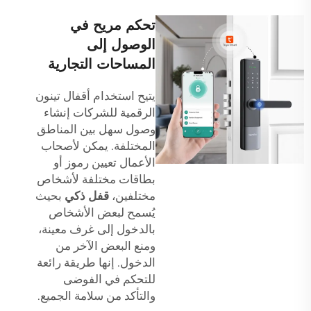
تحكم مريح في
الوصول إلى
المساحات التجارية
يتيح استخدام أقفال تينون
الرقمية للشركات إنشاء
وصول سهل بين المناطق
المختلفة. يمكن لأصحاب
الأعمال تعيين رموز أو
بطاقات مختلفة لأشخاص
مختلفين،
قفل ذكي
بحيث
يُسمح لبعض الأشخاص
بالدخول إلى غرف معينة،
ومنع البعض الآخر من
الدخول. إنها طريقة رائعة
للتحكم في الفوضى
والتأكد من سلامة الجميع.