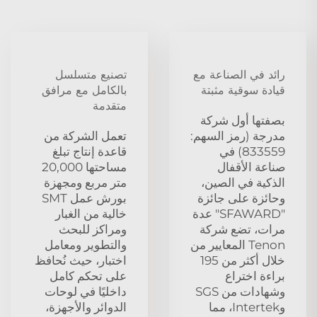
رائد في الصناعة مع
تصنيع متسلسل
قيادة سوقية مثبتة
بالكامل مع مرافق
متقدمة
بصفتها أول شركة
مدرجة (رمز السهم:
تعمل الشركة من
833559) في
قاعدة إنتاج تبلغ
صناعة الأقفال
مساحتها 20,000
الذكية في الصين،
متر مربع ومجهزة
وحائزة على جائزة
بورش عمل SMT
"SFAWARD" عدة
خالية من الغبار
مرات، تضع شركة
ومراكز للبحث
Tenon المعايير من
والتطوير ومعامل
خلال أكثر من 195
اختبار، حيث نُحافظ
براءة اختراع
على تحكم كامل
وشهادات من SGS
داخليًا في لوحات
وIntertek، مما
الدوائر والأجهزة،