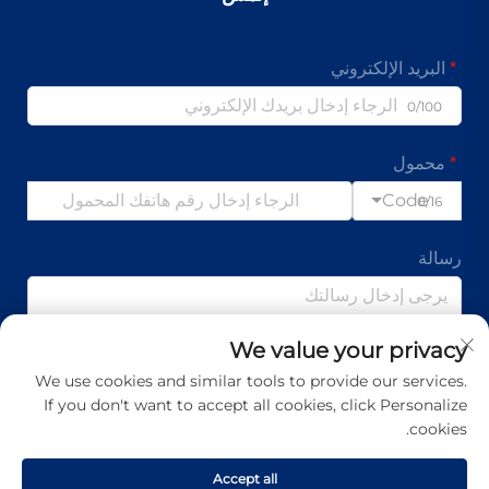
البريد الإلكتروني
0/100
محمول
Code
0/16
رسالة
We value your privacy
0/1000
We use cookies and similar tools to provide our services.
If you don't want to accept all cookies, click Personalize
تقدم
cookies.
Accept all