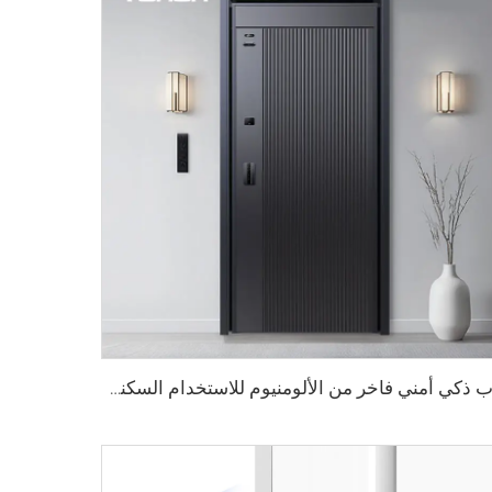
باب ذكي أمني فاخر من الألومنيوم للاستخدام السكني الرئيسي M8