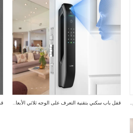
قفل ذكي رقمي بصمة الإصبع مع مقبض ودبوس وكارت Tenon E3
قفل باب سكني بتقنية التعرف على الوجه ثلاثي الأبعاد والبصمة Tenon A6 Pro