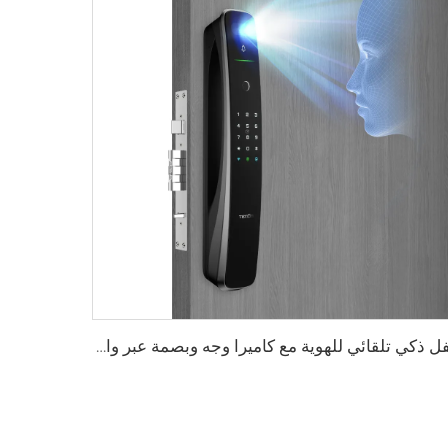
قفل ذكي تلقائي للهوية مع كاميرا وجه وبصمة عبر واي فاي Tuya Tenon A9 Pro