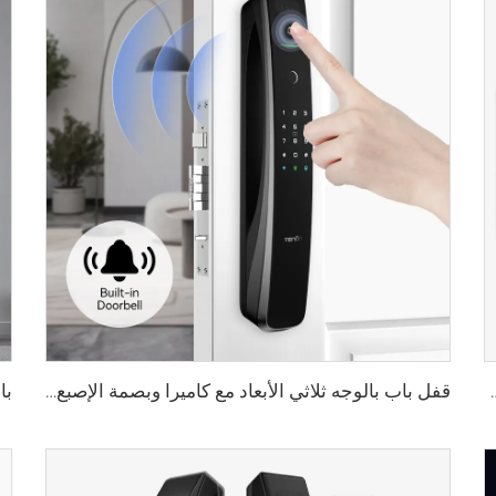
الأوردة باستخدام البطاقة للمنزل Tenon K10 Pro
قفل باب بالوجه ثلاثي الأبعاد مع كاميرا وبصمة الإصبع وكلمة المرور والأوردة Tenon A9 Pro