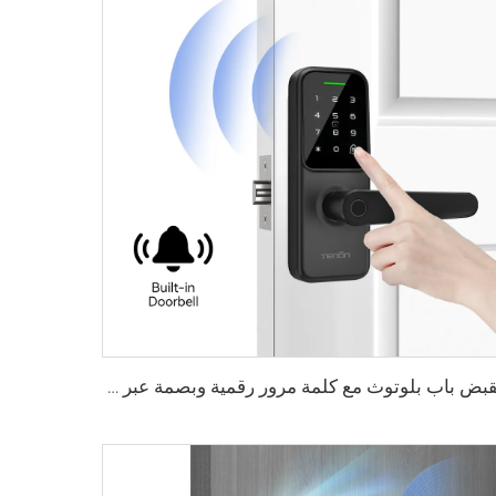
مقبض باب بلوتوث مع كلمة مرور رقمية وبصمة عبر واي فاي Tenon K8