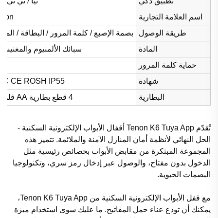
تطبيق ذكي
تيّا / تي تي ل
اسم العلامة التجارية
enon
طريقة الوصول
بصمة الإصبع / كلمة المرور / البطاقة / المفت
المادة
سبائك الألمنيوم والمغنيسي
حماية كلمة المرور
ن
شهادة
CC CE ROSH IP55
البطارية
4 قطع بطارية AA قلويدية
تُقدّم Tenon K6 Tuya App أقفال الأبواب الإلكترونية السكنية -
الحل النهائي لأنظمة أمان المنازل الآمنة والملائمة. تتميز هذه
المجموعة المبتكرة من مقابض الأبواب بخصائص رئيسية مثل
الدخول بدون مفتاح، والوصول عبر إدخال رمز سري، وتكنولوجيا
البصمات الحيوية.
مع قفل الأبواب الإلكترونية السكنية من Tenon K6 Tuya App،
يمكنك أن تودع عناء حمل المفاتيح. ما عليك سوى استخدام ميزة