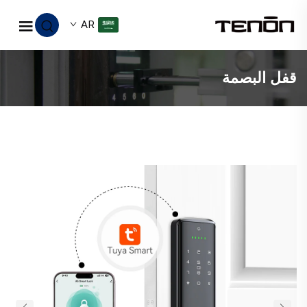
AR
قفل البصمة