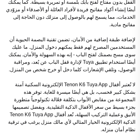
القفل بدون مفتاح لفتح بابك بلمسة أو تمريرة بسيطة. كما يمكنك
أيضًا إنشاء أكواد مفاتيح فريدة لأفراد العائلة أو الأصدقاء أو مزوّدي
الخدمات، مما يسمح لهم بالوصول إلى منزلك دون الحاجة إلى
مفاتيح مادية.
لإضافة طبقة إضافية من الأمان، تضمن تقنية البصمة الحيوية أن
المستخدمين المصرح لهم فقط يمكنهم دخول المنزل. ما عليك
سوى مسح بصمتك لفتح الباب - إنه بهذه السهولة والأمان. يمكنك
أيضًا استخدام تطبيق Tuya لإدارة قفل الباب عن بُعد، ومراقبة
الوصول، وتلقي الإشعارات كلما دخل أو خرج شخص من المنزل.
لا تُعتبر أقفال Tenon K6 Tuya App الإلكترونية السكنية آمنة
بشكل كبير فحسب، بل هي أيضًا ميسرة للغاية. توفر هذه
المجموعة من مقابض الأبواب بتكلفة فعّالة تكنولوجياً متطورة
بجزء بسيط من سعر الأقفال الذكية التقليدية. وبفضل تصميمها
الأنيق وعملية التركيب السهلة، تُعد أقفال Tenon K6 Tuya App
الذكية الإلكترونية الخيار المثالي لأي مالك منزل يرغب في ترقية
نظام أمان منزله.