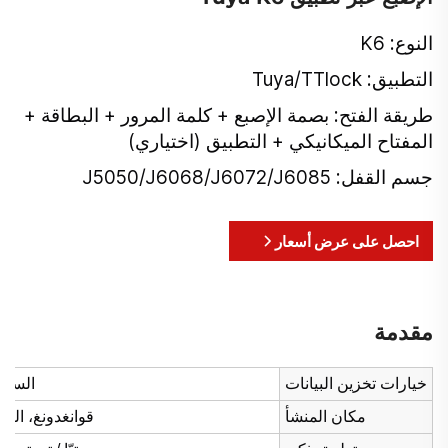
النوع: K6
التطبيق: Tuya/TTlock
طريقة الفتح: بصمة الإصبع + كلمة المرور + البطاقة +
المفتاح الميكانيكي + التطبيق (اختياري)
جسم القفل: J5050/J6068/J6072/J6085
احصل على عرض أسعار
مقدمة
خيارات تخزين البيانات
السحا
مكان المنشأ
قوانغدونغ، الص