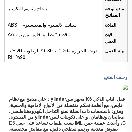
مادة لوحة
زجاج مقاوم للتكسير
المفاتيح
المادة
سبائك الألمنيوم والمغنيسيوم + ABS
قوة
4 قطع * بطارية قلوية من نوع AA
العمل
بيئة العمل
درجة الحرارة: -20℃～80℃؛ الرطوبة: 20%～
90% RH
وصف المنتج
قفل الباب الذكي K6
مجهز بسylinder داخلي مدمج مع نظام
قابض، مع أنظمة تحكم منفصلة في الألواح الأمامية والخلفية،
ومزود بالملحقات ذات الصلة لمنع التداخل الكهرومغناطيسي.
معالجان ونظامان، وأعلى تكوينات للسylinder من المستوى
C، وأحدث عملية حقن IML بست طبقات تساعد على جعل E5
بنقوش معدنية ورسم سطحي دقيق، مع مقابض مخصصة،