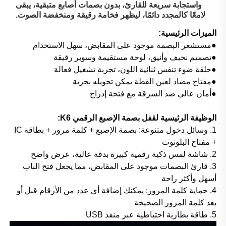
واستجابة سريعة للقارئ، بدون بصمات أصابع متبقية، يبقى
لامعًا كالمجدد دائمًا، ليظهر فخامة رقيقة ومنخفضة الصوت.
الميزات الرئيسية:
●مستشعر البصمة موجود على المقابض، سهل الاستخدام
●تصميم نحيف وأنيق، لوحة مستقيمة وسوبر رقيقة
●حلقة ضوء تنفس ثنائية اللون، تجربة تشغيل فعالة
●مفتاح مضاد لعين القطة يمكن تحويله بحرية
●أمان عالي ضد السرقة مع فتحة إدراج
الوظيفة الرئيسية لقفل بصمة الإصبع الرقمي K6:
1. وسائل دخول متنوعة: بصمة الإصبع + كلمة مرور + بطاقة IC
+ مفتاح البلوتوث
2. شاشة لمس ذكية رقمية كبيرة بدقة عالية، عرض واضح
3. قارئ البصمات موجود على المقابض، مما يجعل فتح الباب
أسهل وأكثر راحة
4. حماية كلمة المرور: يمكنك إضافة أي عدد من الأرقام قبل أو
بعد كلمة المرور الصحيحة
5. طاقة بطارية احتياطية عبر منفذ USB