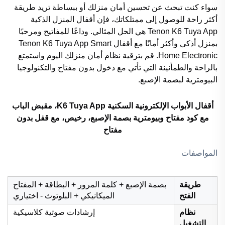
سواء كنت تبحث عن تحسين أمان منزلك أو ببساطة تريد طريقة
أكثر راحة للوصول إلى ممتلكاتك، فإن أقفال المنزل الذكية
Tenon K6 Tuya App هي الحل المثالي. وداعًا للمفاتيح ومرحبًا
بمنزل أذكى وأكثر أمانًا مع أقفال Tenon K6 Tuya App Smart
Home Electronic. قم بترقية نظام أمان منزلك اليوم واستمتع
بالراحة والطمأنينة التي تأتي مع دخول بدون مفتاح والتكنولوجيا
البيومترية لبصمة الإصبع.
أقفال الأبواب الإلكترونية السكنية K6 Tuya App، مقبض الباب
مع كود مفتاح وبيومترية بصمة الإصبع، رخيص، مع قفل بدون
مفتاح
المواصفات
طريقة
بصمة الإصبع + كلمة المرور + البطاقة + المفتاح
الفتح
الميكانيكي + البلوتوث - اختياري
نظام
إرشادات صوتية كلاسيكية
التشغيل