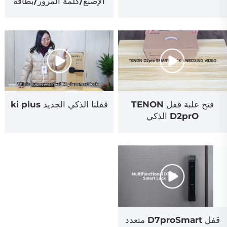
الإصبع/كلمة المرور/بطاقة
LCD
فتح علبة قفل TENON
قفلنا الذكي الجديد ki plus
D2prO الذكي
قفل D7proSmart متعدد