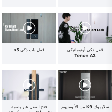
قفل ذكي أوتوماتيكي
قفل باب ذكي x5
Tenon A2
سلايموك K9 من الألومنيوم
فتح القفل عبر بصمة