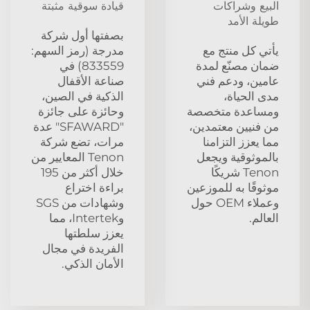
البيع وشراكات
قيادة سوقية مثبتة
طويلة الأمد
بصفتها أول شركة
يأتي كل منتج مع
مدرجة (رمز السهم:
ضمان مصنّع لمدة
833559) في
عامين، ودعم فني
صناعة الأقفال
مدى الحياة،
الذكية في الصين،
ومساعدة متخصصة
وحائزة على جائزة
من فنيين معتمدين،
"SFAWARD" عدة
مما يعزز التزامنا
مرات، تضع شركة
بالموثوقية ويجعل
Tenon المعايير من
Tenon شريكًا
خلال أكثر من 195
موثوقًا به للموزعين
براءة اختراع
وعملاء OEM حول
وشهادات من SGS
العالم.
وIntertek، مما
يعزز سلطتها
الفريدة في مجال
الأمان الذكي.