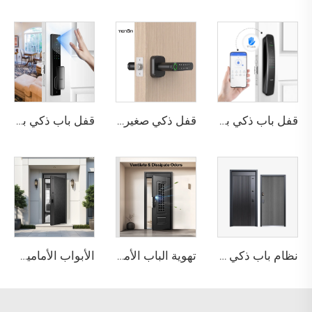
قفل باب ذكي بتعرف ثلاثي الأبعاد على الوجه مع جرس ذكي تلقائي لباب Tenon A9X
قفل ذكي صغير للبصمة الحيوية للمكتب أو الشقة Tenon K1 plus
قفل باب ذكي بصمة الإصبع والأوردة بدون مفتاح وكلمة مرور رقمية وواي فاي Tenon A5 Pro
نظام باب ذكي تلقائي بيومتري لمراقبة أمن المنزل
تهوية الباب الأمامي الفولاذي الأمان للداخل والخارج قاعة فيلا MT1
الأبواب الأمامية الفولاذية الخارجية للمنازل السكنية الفيلات M6