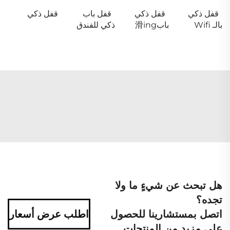
قفل ذكي
قفل ذكي
قفل باب
قفل ذكي
بالـ Wifi
باب滑ing
ذكي للفندق
هل تبحث عن شيءٍ ما ولا
تجده؟
اتصل بمستشارينا للحصول
اطلب عرض أسعار
على مزيد من المنتجات