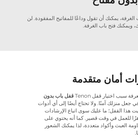
صة عندما تحتاج إلى الدخول إلى غرفة نومك. لكن مع قفل Tenon بدون مفتاح لباب الغرفة، يمكنك أن تقول وداعًا للمفاتيح المفقودة. لن
، ويمكنك فتح باب الغرفة.
ت أمان متقدمة
ة سبب اختيار قفل Tenon
قفل باب بدون
جعل منزلك آمنًا. ولا تحتاج أيضًا إلى أي أدوات
يت هذا القفل؛ ما عليك سوى اتباع الإرشادات
ًا للعمل في وقت قصير. كما أنه يحتوي على
ومة العبث وأكواد متعددة، لذا يمكنك الشعور
.