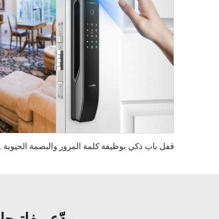
قفل باب ذكي بوظيفة
ودّع مفاتيح