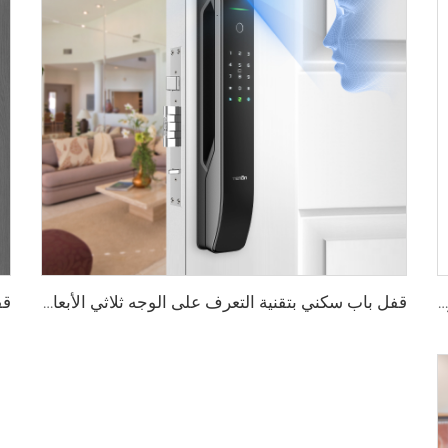
قفل ذكي رقمي بصمة الإصبع مع مقبض ودبوس وكارت Tenon E3
قفل باب سكني بتقنية التعرف على الوجه ثلاثي الأبعاد والبصمة Tenon A6 Pro