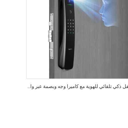
قفل ذكي تلقائي للهوية مع كاميرا وجه وبصمة عبر واي فاي Tuya Tenon A9 Pro