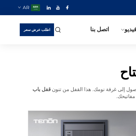
AR
يديو
اتصل بنا
اطلب عرض سعر
اح
وصول إلى غرفة نومك. هذا القفل من تنون
قفل باب
مفاتيحك.