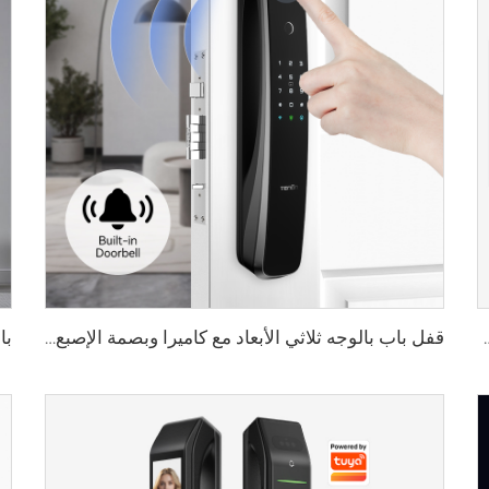
الأوردة باستخدام البطاقة للمنزل Tenon K10 Pro
قفل باب بالوجه ثلاثي الأبعاد مع كاميرا وبصمة الإصبع وكلمة المرور والأوردة Tenon A9 Pro