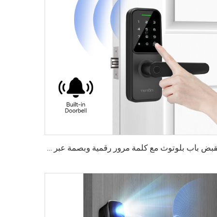
مقبض باب بلوتوث مع كلمة مرور رقمية وبصمة عبر واي فاي Tenon K8