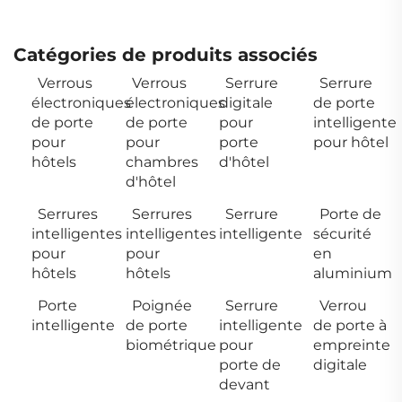
Catégories de produits associés
Verrous
Verrous
Serrure
Serrure
électroniques
électroniques
digitale
de porte
de porte
de porte
pour
intelligente
pour
pour
porte
pour hôtel
hôtels
chambres
d'hôtel
d'hôtel
Serrures
Serrures
Serrure
Porte de
intelligentes
intelligentes
intelligente
sécurité
pour
pour
en
hôtels
hôtels
aluminium
Porte
Poignée
Serrure
Verrou
intelligente
de porte
intelligente
de porte à
biométrique
pour
empreinte
porte de
digitale
devant