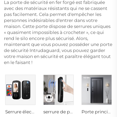
La porte de sécurité en fer forgé est fabriquée
avec des matériaux résistants qui ne se cassent
pas facilement. Cela permet d'empêcher les
personnes indésirables d'entrer dans votre
maison. Cette porte dispose de serrures uniques
« quasiment impossibles à crocheter », ce qui
rend le silo encore plus sécurisé. Alors,
maintenant que vous pouvez posséder une porte
de sécurité Intrudaguard, vous pouvez garder
votre maison en sécurité et paraître élégant tout
en le faisant !
Serrure électrique numérique intelligente avec reconnaissance d'empreinte digitale, des veines de la main, carte d'accès pour domicile Tenon K10 Pro
serrure de porte avec reconnaissance 3D du visage, caméra, empreinte digitale, mot de passe, veines de la main Tenon A9 Pro
Porte principale résidentielle intelligente en aluminium de luxe pour sécurité M8