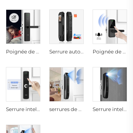
Poignée de serrure de porte biométrique à empreintes digitales pour domicile Tuya T15
Serrure automatique intelligente à empreintes digitales avec scan facial D7pro
Poignée de porte Bluetooth avec mot de passe numérique Wifi et empreinte digitale Tenon K8
Serrure intelligente numérique avec empreinte digitale, levier, anneau, carte à puce Tenon E3
serrures de porte résidentielle à reconnaissance faciale 3D et à empreinte digitale Tenon A6 Pro
Serrure intelligente à empreinte digitale et à reconnaissance automatique par ID facial avec caméra Wifi Tuya Tenon A9 Pro