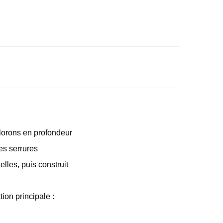
plorons en profondeur
es serrures
lles, puis construit
ion principale :