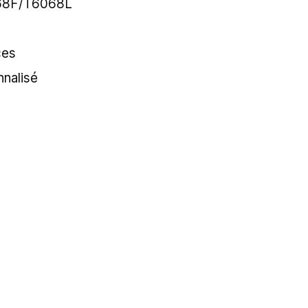
068F/T6068L
ces
nalisé