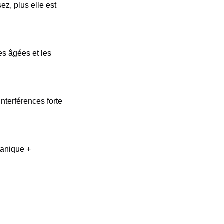
ez, plus elle est
es âgées et les
interférences forte
canique +