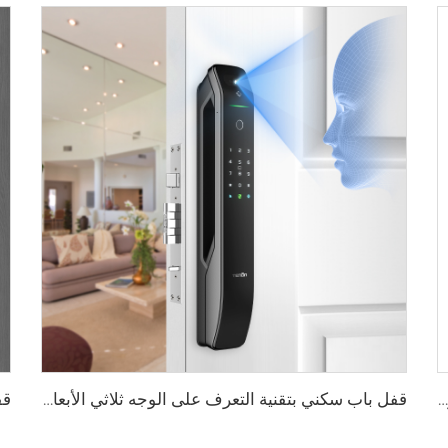
قفل ذكي رقمي بصمة الإصبع مع مقبض ودبوس وكارت Tenon E3
قفل باب سكني بتقنية التعرف على الوجه ثلاثي الأبعاد والبصمة Tenon A6 Pro