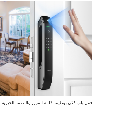
قفل باب ذكي بوظيفة