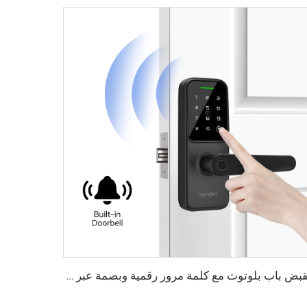
مقبض باب بلوتوث مع كلمة مرور رقمية وبصمة عبر واي فاي Tenon K8