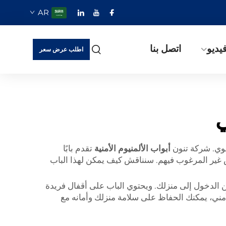
AR
يديو
اتصل بنا
اطلب عرض سعر
قوي. شركة تنون
أبواب الألمنيوم الأمنية
تقدم بابًا
 من الأشخاص غير المرغوب فيهم. سنناقش كيف يمكن لهذا الباب
 الدخول إلى منزلك. ويحتوي الباب على أقفال فريدة
ا أنها 'شبه مستحيلة الفتح'، ما يجعل المنزل أكثر أمانًا. الآن وبعد أن أصبح بإمكانك امتلاك باب Intrudaguard الأمني، يمكنك الحفاظ على سلامة منزلك وأمانه مع