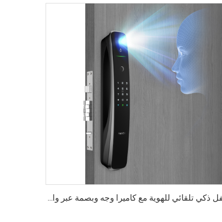
قفل ذكي تلقائي للهوية مع كاميرا وجه وبصمة عبر واي فاي Tuya Tenon A9 Pro