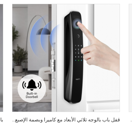
الأوردة باستخدام البطاقة للمنزل Tenon K10 Pro
قفل باب بالوجه ثلاثي الأبعاد مع كاميرا وبصمة الإصبع وكلمة المرور والأوردة Tenon A9 Pro