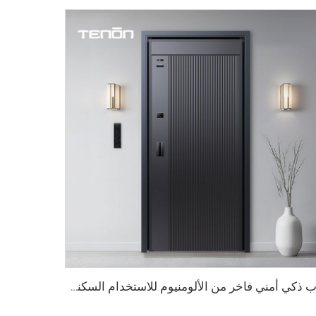
باب ذكي أمني فاخر من الألومنيوم للاستخدام السكني الرئيسي M8