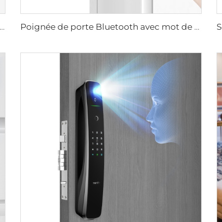
 automatique intelligente à empreintes digitales avec scan facial D7pro
Poignée de porte Bluetooth avec mot de passe numérique Wifi et empreinte digitale Tenon K8