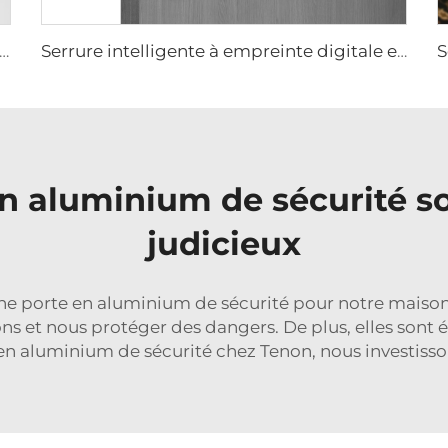
de porte résidentielle à reconnaissance faciale 3D et à empreinte digitale Tenon A6 Pro
Serrure intelligente à empreinte digitale et à reconnaissance automatique par ID facial avec caméra Wifi Tuya Tenon A9 Pro
en aluminium de sécurité s
judicieux
une porte en aluminium de sécurité pour notre maiso
ns et nous protéger des dangers. De plus, elles sont 
n aluminium de sécurité chez Tenon, nous investisson