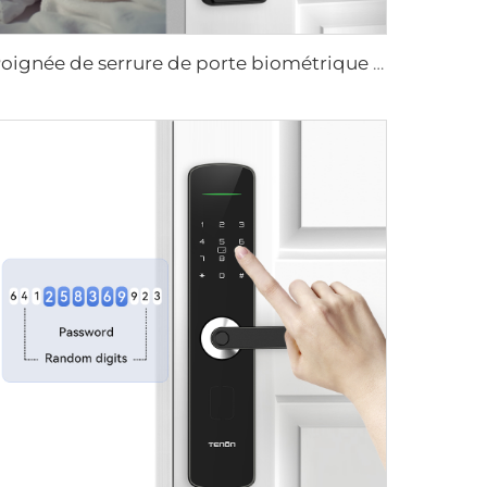
Poignée de serrure de porte biométrique à empreintes digitales pour domicile Tuya T15