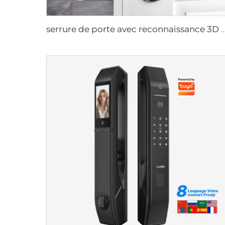
serrure de porte avec reconnaissance 3D du visage, caméra, empreinte digitale, mot de passe, veine