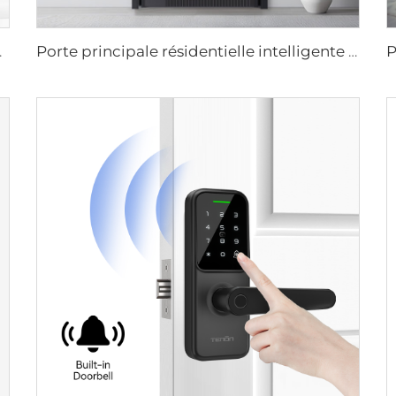
s de la main Tenon A9 Pro
Porte principale résidentielle intelligente en aluminium de luxe pour sécurité M8