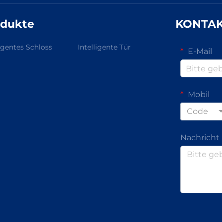
odukte
KONTA
ligentes Schloss
Intelligente Tür
E-Mail
Mobil
Code
Nachricht