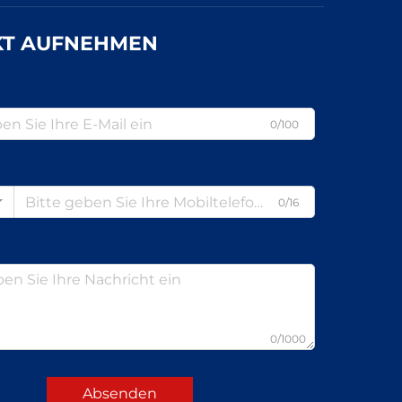
KT AUFNEHMEN
0/100
0/16
0/1000
Absenden