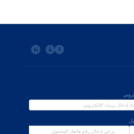
تروني
ل