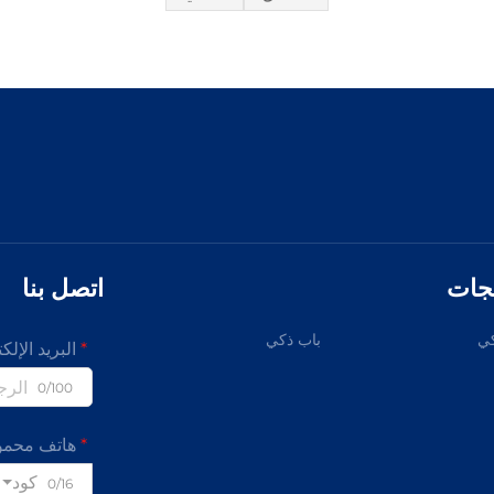
تجات
اتصل بنا
ي
باب ذكي
البريد الإلك
0/100
هاتف محمو
كود
0/16