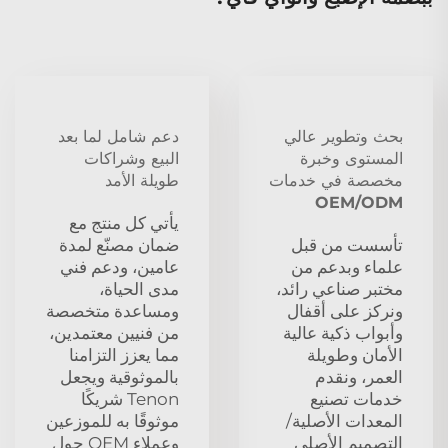
بحث وتطوير عالي
دعم شامل لما بعد
المستوى وخبرة
البيع وشراكات
مخصصة في خدمات
طويلة الأمد
OEM/ODM
يأتي كل منتج مع
تأسست من قبل
ضمان مصنّع لمدة
علماء وبدعم من
عامين، ودعم فني
مختبر صناعي رائد،
مدى الحياة،
ونركز على أقفال
ومساعدة متخصصة
وأبواب ذكية عالية
من فنيين معتمدين،
الأمان وطويلة
مما يعزز التزامنا
العمر، ونقدم
بالموثوقية ويجعل
خدمات تصنيع
Tenon شريكًا
المعدات الأصلية/
موثوقًا به للموزعين
التصميم الأصلي
وعملاء OEM حول