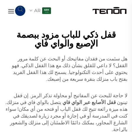
AR
قفل ذكي للباب مزود ببصمة
الإصبع والواي فاي
هل سئمت من فقدان مفاتيحك أو البحث عن كلمة مرور
القفل؟ لا داعي للقلق بشأن ذلك مع هذا القفل الذكي. فهو
يحتوي على أحدث التكنولوجيا. يسمح لك هذا القفل الفريد
بفتح باب منزلك بنقرة سريعة من إصبعك.
لا حاجة للبحث عن المفاتيح أو محاولة تذكر الرمز. إن قفل
تينون
قفل الأصابع عبر الواي فاي
يتصل بالواي فاي في منزلك.
هذه ميزة رائعة تتيح لك قفل الباب أو فتحه من أي مكان! سواء
كنت في المدرسة أو في إجازة أو مجرد زيارة لصديقك في
الشارع المجاور، يمكنك دائمًا الاطمئنان إلى منزلك والشعور
بالراحة.