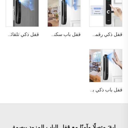
قفل ذكي رقمي بصمة الإصبع مع مقبض ودبوس وكارت Tenon E3
قفل باب سكني بتقنية التعرف على الوجه ثلاثي الأبعاد والبصمة Tenon A6 Pro
قفل ذكي تلقائي للهوية مع كاميرا وجه وبصمة عبر واي فاي Tuya Tenon A9 Pro
قفل باب ذكي بوظيفة كلمة المرور والبصمة الحيوية Tenon A6 Pro
ابقَ متصلًا وآمنًا مع قفل الباب المزود ببصمة