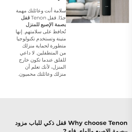
سلامة أنت وعائلتك مهمة
جدًا. قفل Tenon
قفل
بصمة الإصبع للمنزل
تُحافظ على سلامتهم. إنها
متينة وتستخدم تكنولوجيا
متطورة لحماية منزلك
من المتطفلين. لا داعي
للقلق عندما تكون خارج
المنزل، لأنك تعلم أن
منزلك وعائلتك محميون.
Why choose Tenon قفل ذكي للباب مزود
ببصمة الإصبع والواي فاي?