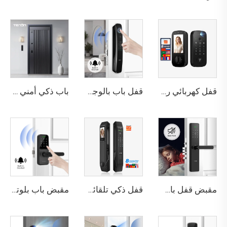
قفل كهربائي رقمي ذكي مع التعرف على بصمة اليد والأوردة باستخدام البطاقة للمنزل Tenon K10 Pro
قفل باب بالوجه ثلاثي الأبعاد مع كاميرا وبصمة الإصبع وكلمة المرور والأوردة Tenon A9 Pro
باب ذكي أمني فاخر من الألومنيوم للاستخدام السكني الرئيسي M8
مقبض قفل باب بصمة الإصبع المنزلي Tuya T15
قفل ذكي تلقائي للباب باستخدام بصمة الوجه D7 Pro
مقبض باب بلوتوث مع كلمة مرور رقمية وبصمة عبر واي فاي Tenon K8