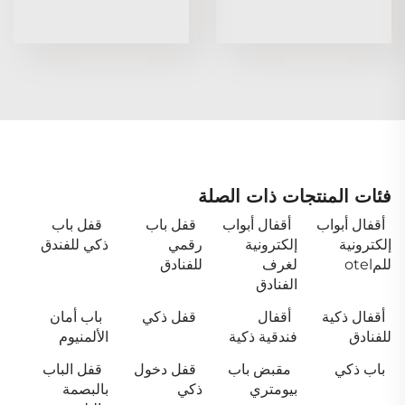
فئات المنتجات ذات الصلة
أقفال أبواب
أقفال أبواب
قفل باب
قفل باب
إلكترونية
إلكترونية
رقمي
ذكي للفندق
للمotel
لغرف
للفنادق
الفنادق
أقفال ذكية
أقفال
قفل ذكي
باب أمان
للفنادق
فندقية ذكية
الألمنيوم
باب ذكي
مقبض باب
قفل دخول
قفل الباب
بيومتري
ذكي
بالبصمة