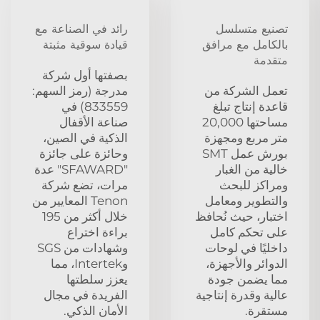
تصنيع متسلسل
رائد في الصناعة مع
بالكامل مع مرافق
قيادة سوقية مثبتة
متقدمة
بصفتها أول شركة
تعمل الشركة من
مدرجة (رمز السهم:
قاعدة إنتاج تبلغ
833559) في
مساحتها 20,000
صناعة الأقفال
متر مربع ومجهزة
الذكية في الصين،
بورش عمل SMT
وحائزة على جائزة
خالية من الغبار
"SFAWARD" عدة
ومراكز للبحث
مرات، تضع شركة
والتطوير ومعامل
Tenon المعايير من
اختبار، حيث نُحافظ
خلال أكثر من 195
على تحكم كامل
براءة اختراع
داخليًا في لوحات
وشهادات من SGS
الدوائر والأجهزة،
وIntertek، مما
مما يضمن جودة
يعزز سلطتها
عالية وقدرة إنتاجية
الفريدة في مجال
مستقرة.
الأمان الذكي.