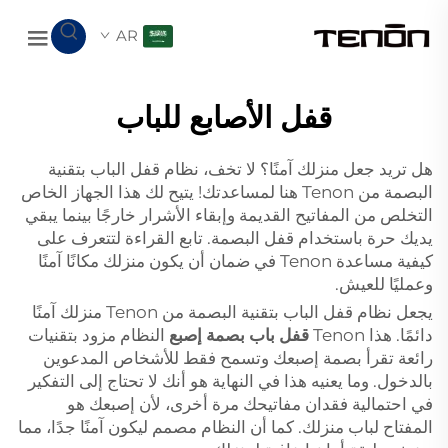
AR
قفل الأصابع للباب
هل تريد جعل منزلك آمنًا؟ لا تخف، نظام قفل الباب بتقنية
البصمة من Tenon هنا لمساعدتك! يتيح لك هذا الجهاز الخاص
التخلص من المفاتيح القديمة وإبقاء الأشرار خارجًا بينما يبقي
يديك حرة باستخدام قفل البصمة. تابع القراءة لتتعرف على
كيفية مساعدة Tenon في ضمان أن يكون منزلك مكانًا آمنًا
وعمليًا للعيش.
يجعل نظام قفل الباب بتقنية البصمة من Tenon منزلك آمنًا
دائمًا. هذا Tenon
قفل باب بصمة إصبع
النظام مزود بتقنيات
رائعة تقرأ بصمة إصبعك وتسمح فقط للأشخاص المدعوين
بالدخول. وما يعنيه هذا في النهاية هو أنك لا تحتاج إلى التفكير
في احتمالية فقدان مفاتيحك مرة أخرى، لأن إصبعك هو
المفتاح لباب منزلك. كما أن النظام مصمم ليكون آمنًا جدًا، مما