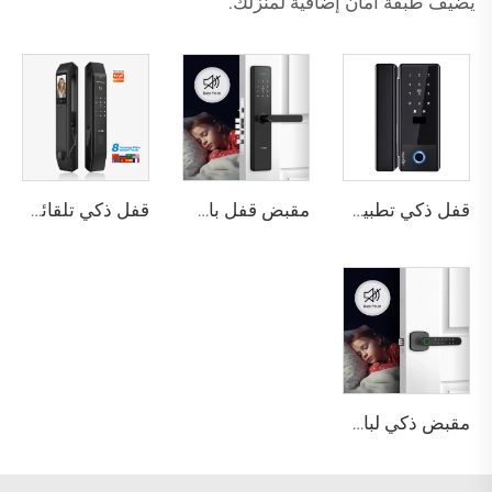
يضيف طبقة أمان إضافية لمنزلك.
قفل ذكي تطبيق تويا واي فاي كلمة المرور البطاقات & مفتاح ميكانيكي فك القفل قفل الباب الزجاجي الإلكتروني مع التحكم في قفل TT K5
مقبض قفل باب بصمة الإصبع المنزلي Tuya T15
قفل ذكي تلقائي للباب باستخدام بصمة الوجه D7 Pro
مقبض ذكي لباب Tuya بيومتري باستخدام بصمة الإصبع k1 Plus