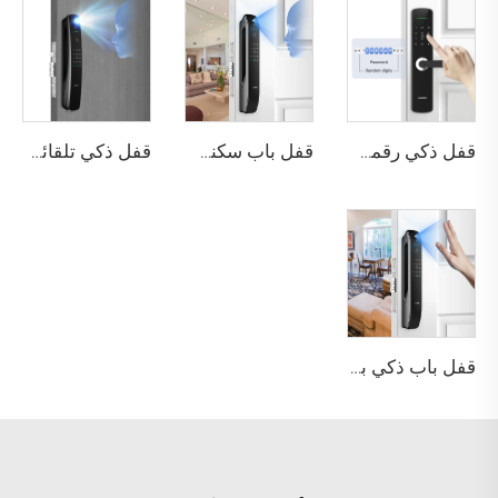
قفل ذكي رقمي بصمة الإصبع مع مقبض ودبوس وكارت Tenon E3
قفل باب سكني بتقنية التعرف على الوجه ثلاثي الأبعاد والبصمة Tenon A6 Pro
قفل ذكي تلقائي للهوية مع كاميرا وجه وبصمة عبر واي فاي Tuya Tenon A9 Pro
قفل باب ذكي بوظيفة كلمة المرور والبصمة الحيوية Tenon A6 Pro