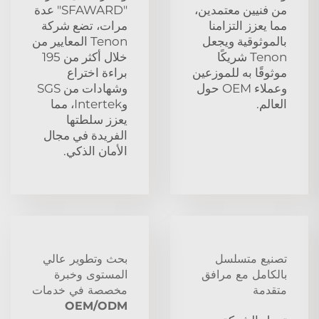
من فنيين معتمدين،
"SFAWARD" عدة
مما يعزز التزامنا
مرات، تضع شركة
بالموثوقية ويجعل
Tenon المعايير من
Tenon شريكًا
خلال أكثر من 195
موثوقًا به للموزعين
براءة اختراع
وعملاء OEM حول
وشهادات من SGS
العالم.
وIntertek، مما
يعزز سلطتها
الفريدة في مجال
الأمان الذكي.
تصنيع متسلسل
بحث وتطوير عالي
بالكامل مع مرافق
المستوى وخبرة
متقدمة
مخصصة في خدمات
OEM/ODM