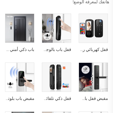
هاتفك لمعرفة الوضع!
قفل كهربائي رقمي ذكي مع التعرف على بصمة اليد والأوردة باستخدام البطاقة للمنزل Tenon K10 Pro
قفل باب بالوجه ثلاثي الأبعاد مع كاميرا وبصمة الإصبع وكلمة المرور والأوردة Tenon A9 Pro
باب ذكي أمني فاخر من الألومنيوم للاستخدام السكني الرئيسي M8
مقبض قفل باب بصمة الإصبع المنزلي Tuya T15
قفل ذكي تلقائي للباب باستخدام بصمة الوجه D7 Pro
مقبض باب بلوتوث مع كلمة مرور رقمية وبصمة عبر واي فاي Tenon K8