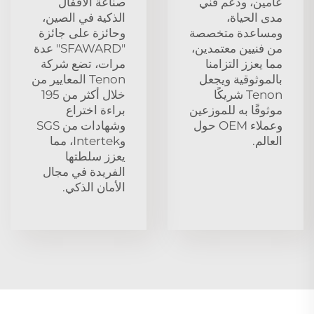
عامين، ودعم فني
صناعة الأقفال
مدى الحياة،
الذكية في الصين،
ومساعدة متخصصة
وحائزة على جائزة
من فنيين معتمدين،
"SFAWARD" عدة
مما يعزز التزامنا
مرات، تضع شركة
بالموثوقية ويجعل
Tenon المعايير من
Tenon شريكًا
خلال أكثر من 195
موثوقًا به للموزعين
براءة اختراع
وعملاء OEM حول
وشهادات من SGS
العالم.
وIntertek، مما
يعزز سلطتها
الفريدة في مجال
الأمان الذكي.