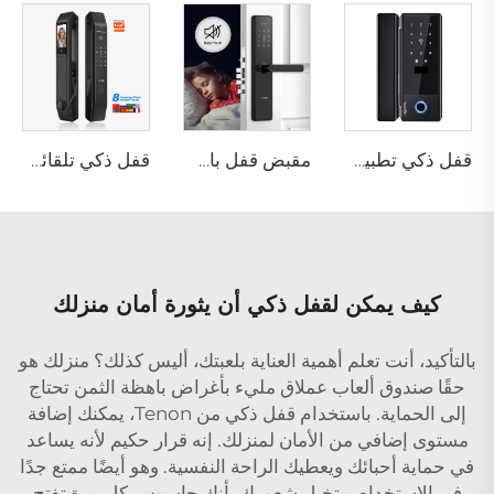
قفل ذكي تطبيق تويا واي فاي كلمة المرور البطاقات & مفتاح ميكانيكي فك القفل قفل الباب الزجاجي الإلكتروني مع التحكم في قفل TT K5
مقبض قفل باب بصمة الإصبع المنزلي Tuya T15
قفل ذكي تلقائي للباب باستخدام بصمة الوجه D7 Pro
كيف يمكن لقفل ذكي أن يثورة أمان منزلك
بالتأكيد، أنت تعلم أهمية العناية بلعبتك، أليس كذلك؟ منزلك هو
حقًا صندوق ألعاب عملاق مليء بأغراض باهظة الثمن تحتاج
إلى الحماية. باستخدام قفل ذكي من Tenon، يمكنك إضافة
مستوى إضافي من الأمان لمنزلك. إنه قرار حكيم لأنه يساعد
في حماية أحبائك ويعطيك الراحة النفسية. وهو أيضًا ممتع جدًا
في الاستخدام - تخيل شعورك بأنك جاسوس كل مرة تفتح