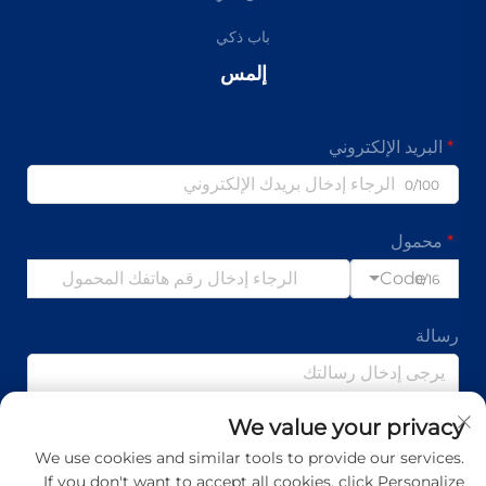
باب ذكي
إلمس
البريد الإلكتروني
0/100
محمول
Code
0/16
رسالة
We value your privacy
0/1000
We use cookies and similar tools to provide our services.
If you don't want to accept all cookies, click Personalize