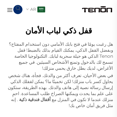
AR
قفل ذكي لباب الأمان
هل رغبت يومًا في فتح بابك الأمامي دون استخدام المفتاح؟
وبفضل القفل الذكي، يمكنك القيام بذلك بالضبط! قفل
Tenon الذكي هو حيلة سحرية لبابك. التكنولوجيا الخاصة
تسمح لك بالدخول وتمنع الأشخاص السيئين. في جميع
الأغراض، لديك بطل خارق يحمي منزلك!
في بعض الأحيان، تعرف أكثر من والدتك. فجأة، هناك شخص
يحاول كسر باب منزلك! لكن تخمينًا ما؟ يمكن لقفلك الذكي
إرسال رسالة نصية إلى هاتف والدتك. بهذه الطريقة، ستكون
على علم بما يحدث ويمكنها الصراخ طلب المساعدة. احمِ
منزلك عندما لا تكون في المنزل مع
أقفال فندقية ذكية
. إنه
مثل فريق أمان خاص بك!