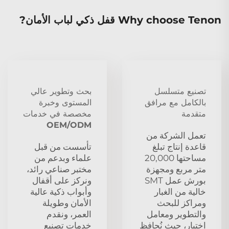
Why choose Tenon قفل ذكي لباب الأمان?
تصنيع متسلسل
بحث وتطوير عالي
بالكامل مع مرافق
المستوى وخبرة
متقدمة
مخصصة في خدمات
OEM/ODM
تعمل الشركة من
قاعدة إنتاج تبلغ
تأسست من قبل
مساحتها 20,000
علماء وبدعم من
متر مربع ومجهزة
مختبر صناعي رائد،
بورش عمل SMT
ونركز على أقفال
خالية من الغبار
وأبواب ذكية عالية
ومراكز للبحث
الأمان وطويلة
والتطوير ومعامل
العمر، ونقدم
اختبار، حيث نُحافظ
خدمات تصنيع