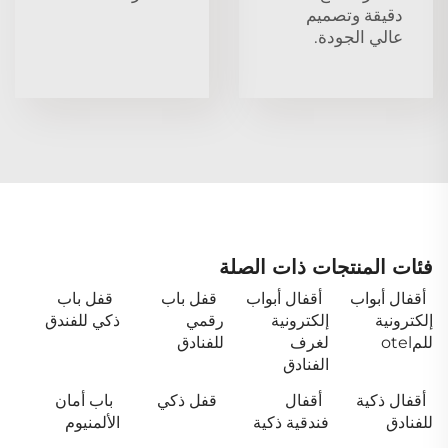
دقيقة وتصميم
عالي الجودة.
فئات المنتجات ذات الصلة
أقفال أبواب
أقفال أبواب
قفل باب
قفل باب
إلكترونية
إلكترونية
رقمي
ذكي للفندق
للمotel
لغرف
للفنادق
الفنادق
أقفال ذكية
أقفال
قفل ذكي
باب أمان
للفنادق
فندقية ذكية
الألمنيوم