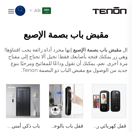
AR
مقبض باب بصمة الإصبع
ال
مقبض باب بصمة الإصبع
إنها مجرد أداة رائعة يجب اقتناؤها!
وهي زر يمكنك فتحه بأصابعك فقط! تخيل ألا تحتاج إلى مفتاح
مرة أخرى. نعم، يمكنك أن تقول وداعًا للمفاتيح ومرحبًا بنوع
جديد من الوصول مع مقبض الباب ذو البصمة Tenon.
قفل كهربائي رقمي ذكي مع التعرف على بصمة اليد والأوردة باستخدام البطاقة للمنزل Tenon K10 Pro
قفل باب بالوجه ثلاثي الأبعاد مع كاميرا وبصمة الإصبع وكلمة المرور والأوردة Tenon A9 Pro
باب ذكي أمني فاخر من الألومنيوم للاستخدام السكني الرئيسي M8