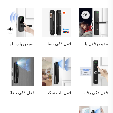
مقبض قفل باب بصمة الإصبع المنزلي Tuya T15
قفل ذكي تلقائي للباب باستخدام بصمة الوجه D7 Pro
مقبض باب بلوتوث مع كلمة مرور رقمية وبصمة عبر واي فاي Tenon K8
قفل ذكي رقمي بصمة الإصبع مع مقبض ودبوس وكارت Tenon E3
قفل باب سكني بتقنية التعرف على الوجه ثلاثي الأبعاد والبصمة Tenon A6 Pro
قفل ذكي تلقائي للهوية مع كاميرا وجه وبصمة عبر واي فاي Tuya Tenon A9 Pro