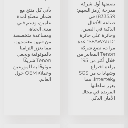
بصفتها أول شركة
مدرجة (رمز السهم:
يأتي كل منتج مع
833559) في
ضمان مصنّع لمدة
صناعة الأقفال
عامين، ودعم فني
الذكية في الصين،
مدى الحياة،
وحائزة على جائزة
ومساعدة متخصصة
"SFAWARD" عدة
من فنيين معتمدين،
مرات، تضع شركة
مما يعزز التزامنا
Tenon المعايير من
بالموثوقية ويجعل
خلال أكثر من 195
Tenon شريكًا
براءة اختراع
موثوقًا به للموزعين
وشهادات من SGS
وعملاء OEM حول
وIntertek، مما
العالم.
يعزز سلطتها
الفريدة في مجال
الأمان الذكي.