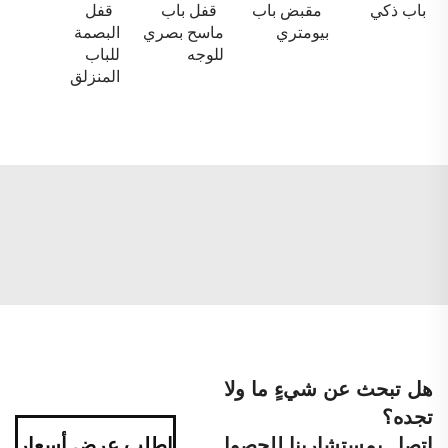
باب ذكي
مقبض باب
قفل باب
قفل
بيومتري
ماسح بصري
البصمة
للوجه
للباب
المنزلق
هل تبحث عن شيءٍ ما ولا
تجده؟
اتصل بمستشارينا للحصول
اطلب عرض أسعار