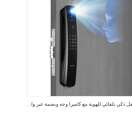
قفل ذكي تلقائي للهوية مع كاميرا وجه وبصمة عبر واي فاي Tuya Tenon A9 Pro