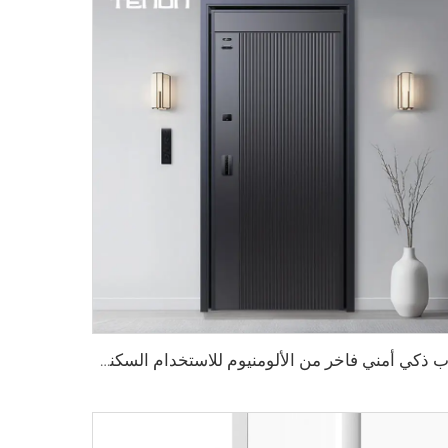
باب ذكي أمني فاخر من الألومنيوم للاستخدام السكني الرئيسي M8