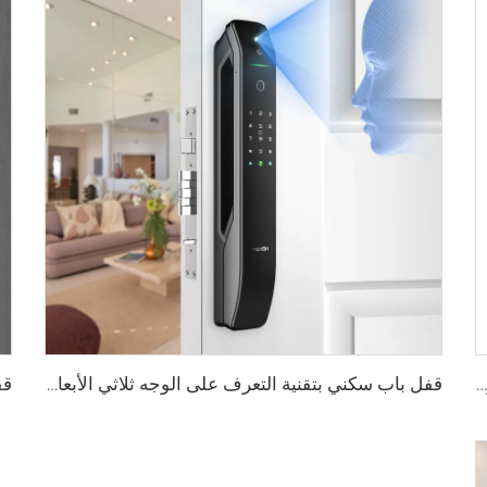
قفل ذكي رقمي بصمة الإصبع مع مقبض ودبوس وكارت Tenon E3
قفل باب سكني بتقنية التعرف على الوجه ثلاثي الأبعاد والبصمة Tenon A6 Pro