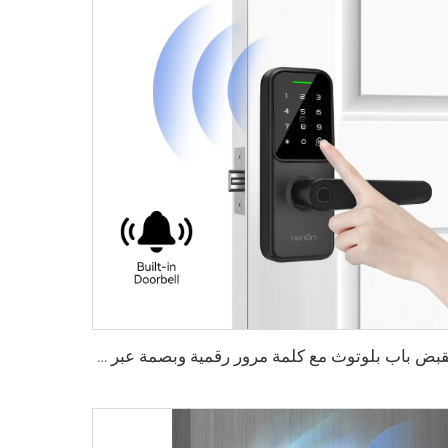
مقبض باب بلوتوث مع كلمة مرور رقمية وبصمة عبر واي فاي Tenon K8