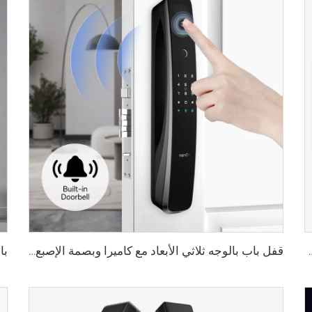
الأوردة باستخدام البطاقة للمنزل Tenon K10 Pro
قفل باب بالوجه ثلاثي الأبعاد مع كاميرا وبصمة الإصبع وكلمة المرور والأوردة Tenon A9 Pro