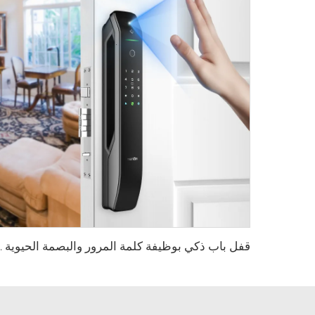
قفل باب ذكي بوظيفة