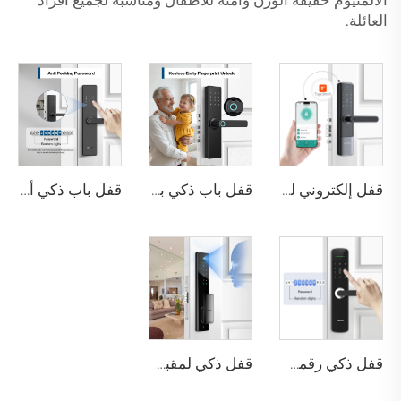
العائلة.
قفل إلكتروني للباب السكني مع مقبض بصمة الإصبع عبر تطبيق Tuya K6
قفل باب ذكي بصمة الإصبع واي فاي Tuya أوروبي ذكي مع إدخال رقمي Tenon T09
قفل باب ذكي أمني مع كلمة مرور مضادة للتجسس وبطاقة IC وبصمة الإصبع واي فاي وبلوتوث Tenon T10
قفل ذكي رقمي بصمة الإصبع مع مقبض ودبوس وكارت Tenon E3
قفل ذكي لمقبض الباب بدون مفتاح باستخدام كلمة المرور الرقمية وتقنية RFID وNFC وبصمة الإصبع مع كاميرا Tuya WiFi Tenon A5 Pro