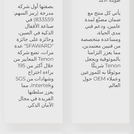
طويلة الأمد
بصفتها أول شركة
يأتي كل منتج مع
مدرجة (رمز السهم:
ضمان مصنّع لمدة
833559) في
عامين، ودعم فني
صناعة الأقفال
مدى الحياة،
الذكية في الصين،
ومساعدة متخصصة
وحائزة على جائزة
من فنيين معتمدين،
"SFAWARD" عدة
مما يعزز التزامنا
مرات، تضع شركة
بالموثوقية ويجعل
Tenon المعايير من
Tenon شريكًا
خلال أكثر من 195
موثوقًا به للموزعين
براءة اختراع
وعملاء OEM حول
وشهادات من SGS
العالم.
وIntertek، مما
يعزز سلطتها
الفريدة في مجال
الأمان الذكي.