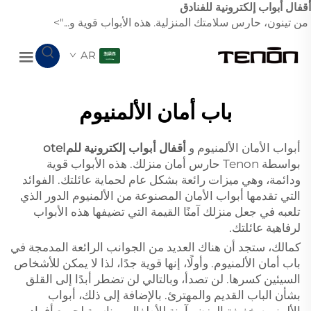
أقفال أبواب إلكترونية للفنادق
من تينون، حارس سلامتك المنزلية. هذه الأبواب قوية و...">
AR
باب أمان الألمنيوم
أبواب الأمان الألمنيوم و
أقفال أبواب إلكترونية للمotel
بواسطة Tenon حارس أمان منزلك. هذه الأبواب قوية
ودائمة، وهي ميزات رائعة بشكل عام لحماية عائلتك. الفوائد
التي تقدمها أبواب الأمان المصنوعة من الألمنيوم الدور الذي
تلعبه في جعل منزلك آمنًا القيمة التي تضيفها هذه الأبواب
لرفاهية عائلتك.
كمالك، ستجد أن هناك العديد من الجوانب الرائعة المدمجة في
باب أمان الألمنيوم. وأولًا، إنها قوية جدًا، لذا لا يمكن للأشخاص
السيئين كسرها. لن تصدأ، وبالتالي لن تضطر أبدًا إلى القلق
بشأن الباب القديم والمهترئ. بالإضافة إلى ذلك، أبواب
الألمنيوم خفيفة الوزن وآمنة للأطفال ومناسبة لجميع أفراد