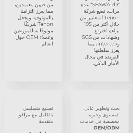
"SFAWARD" عدة
من فنيين معتمدين،
مرات، تضع شركة
مما يعزز التزامنا
Tenon المعايير من
بالموثوقية ويجعل
خلال أكثر من 195
Tenon شريكًا
براءة اختراع
موثوقًا به للموزعين
وشهادات من SGS
وعملاء OEM حول
وIntertek، مما
العالم.
يعزز سلطتها
الفريدة في مجال
الأمان الذكي.
بحث وتطوير عالي
تصنيع متسلسل
المستوى وخبرة
بالكامل مع مرافق
مخصصة في خدمات
متقدمة
OEM/ODM