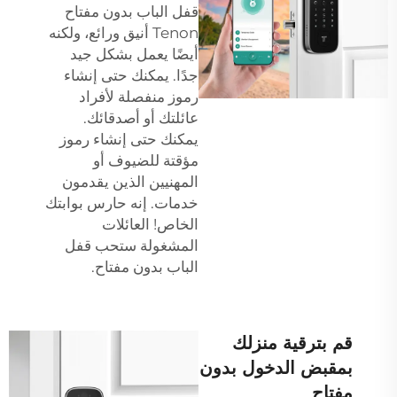
قفل الباب بدون مفتاح
Tenon أنيق ورائع، ولكنه
أيضًا يعمل بشكل جيد
جدًا. يمكنك حتى إنشاء
رموز منفصلة لأفراد
عائلتك أو أصدقائك.
يمكنك حتى إنشاء رموز
مؤقتة للضيوف أو
المهنيين الذين يقدمون
خدمات. إنه حارس بوابتك
الخاص! العائلات
المشغولة ستحب قفل
الباب بدون مفتاح.
قم بترقية منزلك
بمقبض الدخول بدون
مفتاح