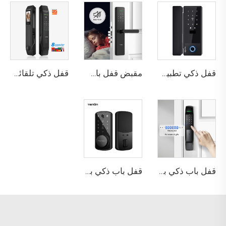
قفل ذكي تطبيق تويا واي فاي كلمة المرور البطاقات & مفتاح ميكانيكي فك القفل قفل الباب الزجاجي الإلكتروني مع التحكم في قفل TT K5
مقبض قفل باب بصمة الإصبع المنزلي Tuya T15
قفل ذكي تلقائي للباب باستخدام بصمة الوجه D7 Pro
قفل باب ذكي بالمفتاح البيومتري مع واي فاي وبطاقة شبكة RFID + مفتاح ميكانيكي + بطاقة A2
قفل باب ذكي بيومتري باستخدام بصمة الإصبع للفنادق مع بطاقة مفتاح Tenon K7