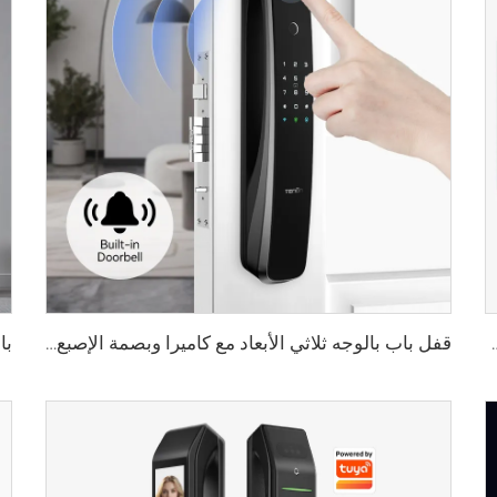
الأوردة باستخدام البطاقة للمنزل Tenon K10 Pro
قفل باب بالوجه ثلاثي الأبعاد مع كاميرا وبصمة الإصبع وكلمة المرور والأوردة Tenon A9 Pro