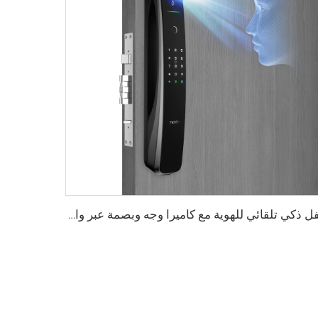
قفل ذكي تلقائي للهوية مع كاميرا وجه وبصمة عبر واي فاي Tuya Tenon A9 Pro