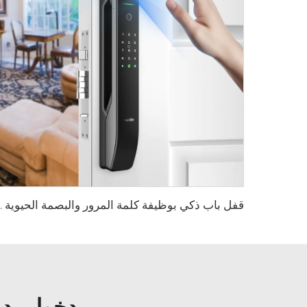
قفل باب ذكي بوظيفة
دخول بدو