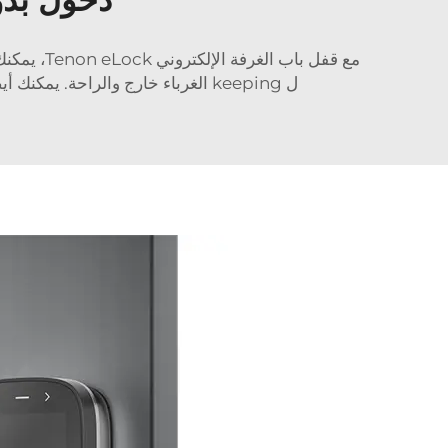
مع قفل باب الغرفة الإلكتروني Tenon eLock، يمكنك أن تطمئن إلى خصوصيتك والتأكد من أن لا أحد قد اقتحم غرفتك. هذه الأقفال
ل keeping الغرباء خارج والراحة. يمكنك أيضًا برمجة إنذارات إذا حاول أحدهم العبث بها. لا داعي للقلق؛ تأكد من إغلاق الباب بشكل صحيح باستخدام قفلنا!