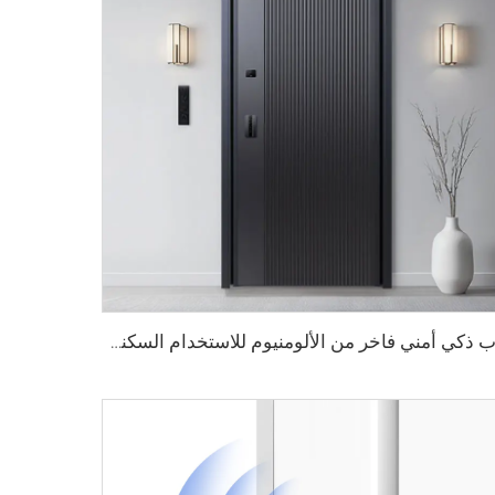
باب ذكي أمني فاخر من الألومنيوم للاستخدام السكني الرئيسي M8