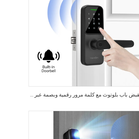
مقبض باب بلوتوث مع كلمة مرور رقمية وبصمة عبر واي فاي Tenon K8