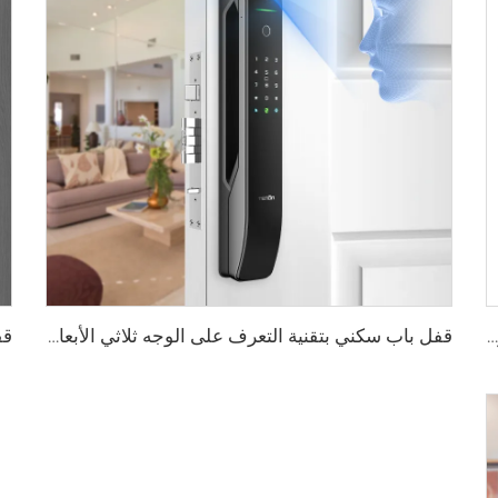
قفل ذكي رقمي بصمة الإصبع مع مقبض ودبوس وكارت Tenon E3
قفل باب سكني بتقنية التعرف على الوجه ثلاثي الأبعاد والبصمة Tenon A6 Pro