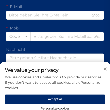
E-Mail
0/100
Mobil
Code
0/16
Nachricht
We value your privacy
0/1000
We use cookies and similar tools to provide our services.
If you don't want to accept all cookies, click Personalize
Absenden
cookies.
Accept all
Urheberrecht © Guangdong Ap Tenon Sci.& Tech. Co., Ltd.
Personalize cookies
Alle Rechte vorbehalten -
Datenschutzrichtlinie
-
Blog