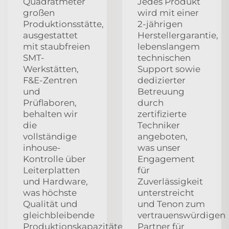
Quadratmeter
Jedes Produkt
großen
wird mit einer
Produktionsstätte,
2-jährigen
ausgestattet
Herstellergarantie,
mit staubfreien
lebenslangem
SMT-
technischen
Werkstätten,
Support sowie
F&E-Zentren
dedizierter
und
Betreuung
Prüflaboren,
durch
behalten wir
zertifizierte
die
Techniker
vollständige
angeboten,
inhouse-
was unser
Kontrolle über
Engagement
Leiterplatten
für
und Hardware,
Zuverlässigkeit
was höchste
unterstreicht
Qualität und
und Tenon zum
gleichbleibende
vertrauenswürdigen
Produktionskapazitäten
Partner für