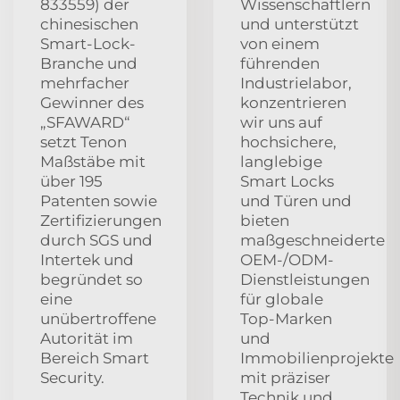
833559) der
Wissenschaftlern
chinesischen
und unterstützt
Smart-Lock-
von einem
Branche und
führenden
mehrfacher
Industrielabor,
Gewinner des
konzentrieren
„SFAWARD“
wir uns auf
setzt Tenon
hochsichere,
Maßstäbe mit
langlebige
über 195
Smart Locks
Patenten sowie
und Türen und
Zertifizierungen
bieten
durch SGS und
maßgeschneiderte
Intertek und
OEM-/ODM-
begründet so
Dienstleistungen
eine
für globale
unübertroffene
Top-Marken
Autorität im
und
Bereich Smart
Immobilienprojekte
Security.
mit präziser
Technik und