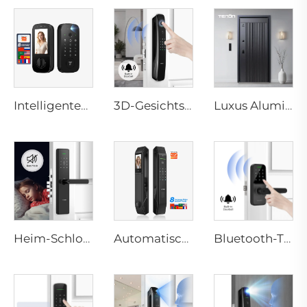
Intelligentes elektrisches Digitalschloss mit Fingerabdruck-Handvenenerkennungskarte für Home Tenon K10 Pro
3D-Gesichtstürschloss mit Kamera-Fingerabdruck-Passwort Palm Venon Tenon A9 Pro
Luxus Aluminium Sicherheitstür für Wohngebäude Haupteingang M8
Heim-Schloss mit biometrischem Fingerabdruck-Türgriff Tuya T15
Automatisches Smart-Fingerabdruck-Türschloss mit Gesichtsscanning D7pro
Bluetooth-Türgriff mit WLAN-Digital-Fingerabdruck-Passwort Tenon K8