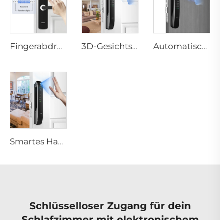
Fingerabdruck-Digital-Smart-Lock mit Hebelrand-Pin-Karten-Zapfen E3
3D-Gesichtserkennung mit Fingerabdruck-Wohntürschlössern Tenon A6 Pro
Automatisches ID-Gesichts-Fingerabdruck-Smart-Lock mit Tuya-WLAN-Kamera Tenon A9 Pro
Smartes Hausschloss mit Passwort, Fingerabdruck, biometrischer Funktion Tenon A6 Pro
Schlüsselloser Zugang für dein
Schlafzimmer mit elektronischem