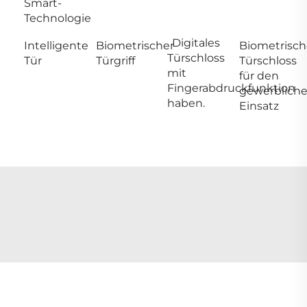
Smart-
Technologie
Digitales
Intelligente
Biometrischer
Biometrisc
Türschloss
Tür
Türgriff
Türschloss
mit
für den
Fingerabdruckfunktion
gewerblich
haben.
Einsatz