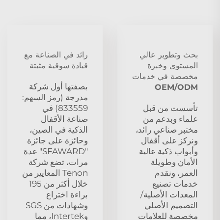
بحث وتطوير عالي
رائد في الصناعة مع
المستوى وخبرة
قيادة سوقية مثبتة
مخصصة في خدمات
بصفتها أول شركة
OEM/ODM
مدرجة (رمز السهم:
تأسست من قبل
833559) في
علماء وبدعم من
صناعة الأقفال
مختبر صناعي رائد،
الذكية في الصين،
ونركز على أقفال
وحائزة على جائزة
وأبواب ذكية عالية
"SFAWARD" عدة
الأمان وطويلة
مرات، تضع شركة
العمر، ونقدم
Tenon المعايير من
خدمات تصنيع
خلال أكثر من 195
المعدات الأصلية/
براءة اختراع
التصميم الأصلي
وشهادات من SGS
مخصصة للعلامات
وIntertek، مما