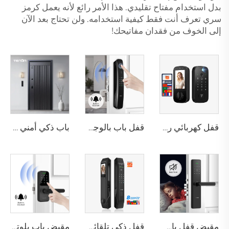
بدل استخدام مفتاح تقليدي. هذا الأمر رائع لأنه يعمل كرمز
سري تعرف أنت فقط كيفية استخدامه. ولن تحتاج بعد الآن
إلى الخوف من فقدان مفاتيحك!
قفل كهربائي رقمي ذكي مع التعرف على بصمة اليد والأوردة باستخدام البطاقة للمنزل Tenon K10 Pro
قفل باب بالوجه ثلاثي الأبعاد مع كاميرا وبصمة الإصبع وكلمة المرور والأوردة Tenon A9 Pro
باب ذكي أمني فاخر من الألومنيوم للاستخدام السكني الرئيسي M8
مقبض قفل باب بصمة الإصبع المنزلي Tuya T15
قفل ذكي تلقائي للباب باستخدام بصمة الوجه D7 Pro
مقبض باب بلوتوث مع كلمة مرور رقمية وبصمة عبر واي فاي Tenon K8