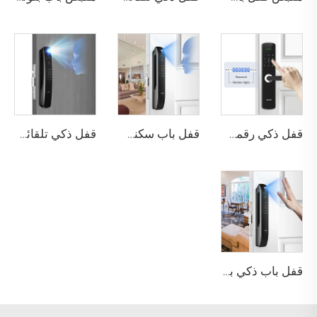
قفل ذكي رقمي بصمة الإصبع مع مقبض ودبوس وكارت Tenon E3
قفل باب سكني بتقنية التعرف على الوجه ثلاثي الأبعاد والبصمة Tenon A6 Pro
قفل ذكي تلقائي للهوية مع كاميرا وجه وبصمة عبر واي فاي Tuya Tenon A9 Pro
قفل باب ذكي بوظيفة كلمة المرور والبصمة الحيوية Tenon A6 Pro