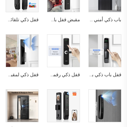
باب ذكي أمني فاخر من الألومنيوم للاستخدام السكني الرئيسي M8
مقبض قفل باب بصمة الإصبع المنزلي Tuya T15
قفل ذكي تلقائي للباب باستخدام بصمة الوجه D7 Pro
قفل باب ذكي بالمفتاح البيومتري مع واي فاي وبطاقة شبكة RFID + مفتاح ميكانيكي + بطاقة A2
قفل ذكي رقمي بصمة الإصبع مع مقبض ودبوس وكارت Tenon E3
قفل ذكي لمقبض الباب بدون مفتاح باستخدام كلمة المرور الرقمية وتقنية RFID وNFC وبصمة الإصبع مع كاميرا Tuya WiFi Tenon A5 Pro