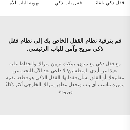
قفل ذكي تلقائي للهوية مع كاميرا وجه وبصمة عبر واي فاي Tuya Tenon A9 Pro
قفل باب ذكي مسح ثلاثي الأبعاد للوجه مع شبكة Tuya WiFi قابل للإلغاء Tenon D2 Pro
تهوية الباب الأمامي الفولاذي الأمان للداخل والخارج قاعة فيلا MT1
قم بترقية نظام القفل الخاص بك إلى نظام قفل
ذكي مريح وآمن للباب الرئيسي.
مع
قفل ذكي
مع تينون، يمكنك تزيين منزلك والحفاظ عليه
بعيدًا عن أيدي المتطفلين! لا داعي بعد الآن للبحث عن
مفاتيحك أو القلق بشأن فقدانها! القفل الذكي هو قطعة تقنية
مميزة تناسب أي باب وتجعل مظهر منزلك الخارجي أكثر ذكاءً
وبرودة.