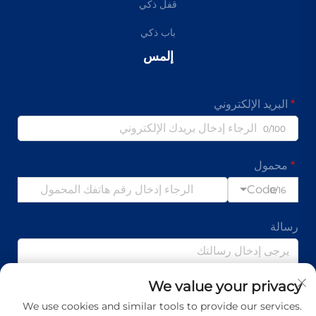
قفل ذكي
باب ذكي
إلمس
البريد الإلكتروني
0/100
محمول
Code
0/16
رسالة
We value your privacy
0/1000
We use cookies and similar tools to provide our services.