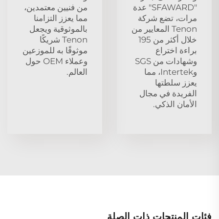
"SFAWARD" عدة
من فنيين معتمدين،
مرات، تضع شركة
مما يعزز التزامنا
Tenon المعايير من
بالموثوقية ويجعل
خلال أكثر من 195
Tenon شريكًا
براءة اختراع
موثوقًا به للموزعين
وشهادات من SGS
وعملاء OEM حول
وIntertek، مما
العالم.
يعزز سلطتها
الفريدة في مجال
الأمان الذكي.
فئات المنتجات ذات الصلة