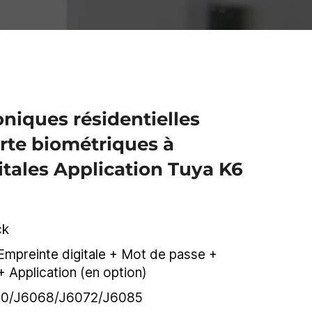
oniques résidentielles
rte biométriques à
itales Application Tuya K6
ck
Empreinte digitale + Mot de passe +
 Application (en option)
050/J6068/J6072/J6085