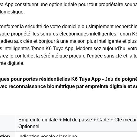
App constituent une option idéale pour tout propriétaire souha
domestique.
renforcer la sécurité de votre domicile ou simplement recherch
votre propriété, les serrures électroniques intelligentes Tenon 
s adieu aux clés et bonjour à une maison plus intelligente et plu
es intelligentes Tenon K6 Tuya App. Modernisez aujourd'hui votr
ez le confort et la sérénité que procure l'entrée sans clé et la 
te digitale.
ques pour portes résidentielles K6 Tuya App - Jeu de poign
vec reconnaissance biométrique par empreinte digitale et s
Empreinte digitale + Mot de passe + Carte + Clé mécan
Optionnel
ation
Indication vocale classique