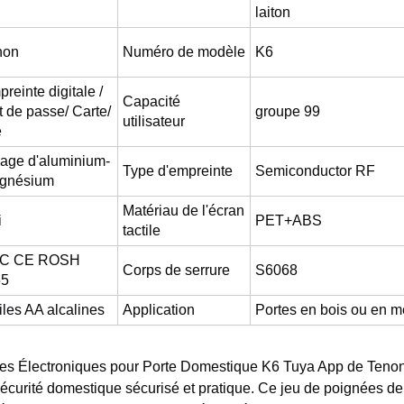
laiton
non
Numéro de modèle
K6
reinte digitale /
Capacité
 de passe/ Carte/
groupe 99
utilisateur
é
iage d'aluminium-
Type d'empreinte
Semiconductor RF
gnésium
Matériau de l'écran
i
PET+ABS
tactile
C CE ROSH
Corps de serrure
S6068
55
iles AA alcalines
Application
Portes en bois ou en m
es Électroniques pour Porte Domestique K6 Tuya App de Tenon -
curité domestique sécurisé et pratique. Ce jeu de poignées de 