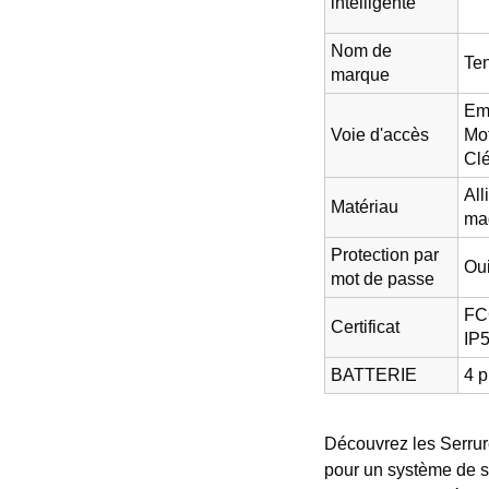
intelligente
Nom de
Te
marque
Emp
Voie d'accès
Mot
Cl
All
Matériau
ma
Protection par
Ou
mot de passe
FC
Certificat
IP
BATTERIE
4 p
Découvrez les Serrur
pour un système de sé