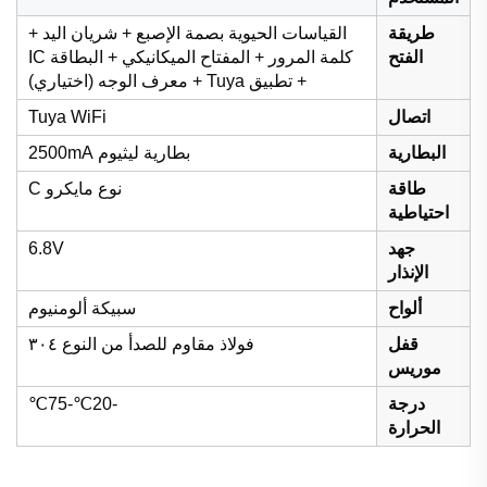
طريقة
القياسات الحيوية بصمة الإصبع + شريان اليد +
الفتح
كلمة المرور + المفتاح الميكانيكي + البطاقة IC
+ تطبيق Tuya + معرف الوجه (اختياري)
اتصال
Tuya WiFi
البطارية
بطارية ليثيوم 2500mA
طاقة
نوع مايكرو C
احتياطية
جهد
6.8V
الإنذار
ألواح
سبيكة ألومنيوم
قفل
فولاذ مقاوم للصدأ من النوع ٣٠٤
موريس
درجة
-20℃-75℃
الحرارة