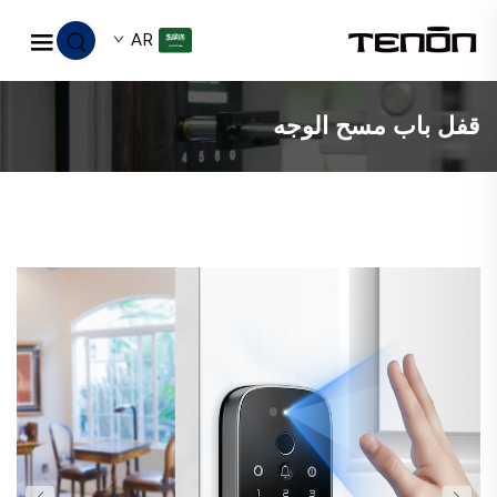
AR
قفل باب مسح الوجه