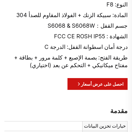
النوع: F8
المادة: سبيكة الزنك + الفولاذ المقاوم للصدأ 304
جسم القفل：S6068 & S6068W
الشهادة : FCC CE ROSH IP55
درجة أمان اسطوانة القفل: الدرجة C
طريقة الفتح: بصمة الإصبع + كلمة مرور + بطاقة +
مفتاح ميكانيكي + التحكم عن بعد (اختياري)
احصل على عرض أسعار
مقدمة
خيارات تخزين البيانات