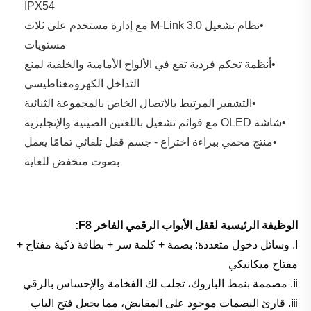
IPX54 
•نظام تشغيل M-Link 3.0 مع إدارة مستخدم على ثلاث 
مستويات 
•أنظمة تحكم فردية تقع في الألواح الأمامية والخلفية لمنع 
التداخل الكهرومغناطيسي 
•التشفير المرتبط بالاتصال الخاص بالمجموعة الثنائية 
•شاشة OLED مع قوائم تشغيل باللغتين الصينية والإنجليزية 
•منتج محمي ببراءة اختراع - جسم قفل تلقائي تمامًا يعمل 
بصوت منخفض للغاية 
الوظيفة الرئيسية لقفل الأبواب الرقمي الفاخر F8:
ⅰ. وسائل دخول متعددة: بصمة + كلمة سر + بطاقة ذكية مفتاح +
مفتاح ميكانيكي
ⅱ. مصممة بنمط الباروك، تجلب لك الفخامة والإحساس بالرقي
ⅲ. قارئ البصمات موجود على المقابض، مما يجعل فتح الباب