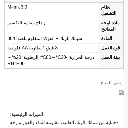
نظام
M-link 3.0
التشغيل
مادة لوحة
زجاج مقاوم للتكسير
المفاتيح
المادة
سبائك الزنك + الفولاذ المقاوم للصدأ 304
قوة العمل
8 قطع * بطارية AA قلويدية
بيئة العمل
درجة الحرارة: -20℃～80℃؛ الرطوبة: 20%～
90% RH
وصف المنتج
الميزات الرئيسية: 
•حماية من سبائك الزنك العالية، مقاومة للماء والغبار بدرجة 