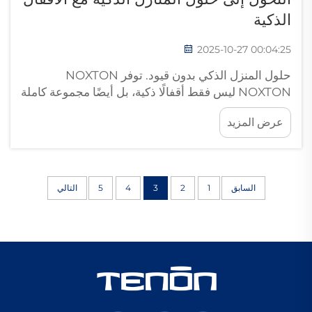
الذكية
2025-10-27 00:04:25
حلول المنزل الذكي بدون قيود. توفر NOXTON
NOXTON ليس فقط أقفالًا ذكية، بل أيضًا مجموعة كاملة
من أجهزة أتمتة المنزل ليختارها العميل. تُوفر الأقفال
عرض المزيد
الذكية توفير الوقت والراحة البالغة من خلال تمكينك من
التحكم في الوصول إلى منزلك من...
السابق
1
2
3
4
5
التالي