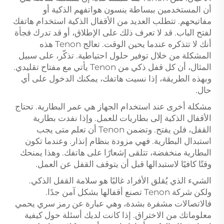
أن المستخدمين ببساطة ينسون هواتفهم الذكية أو
مفاتيحهم. تتطلب العديد من الأقفال الذكية استخدام هاتفك
لفتح الباب. قد لا تعرف ذلك على الإطلاق، أو قد تدرك فجأة
أنك لا تتذكره عندما يحين الوقت. تعالج Tenon هذه
المشكلة من خلال توفير حلول احتياطية. تذكّر، على سبيل
المثال، أن كل قفل ذكي من Tenon يأتي مع مفتاح تقليدي.
وبهذه الطريقة، إذا نسيت هاتفك، يمكنك الدخول على أي
حال.
مشكلة أخرى عند استخدام الجهاز هي عمر البطارية. تحتاج
الأقفال الذكية إلى بطاريات للعمل. وإذا نفدت بطارية
القفل، فلن يفتح. وتضمن Tenon أن تعلم متى يجب
استبدال البطارية. فهي مزودة بنظام إنذار. وعندما تكون
البطارية منخفضة، تتلقى إشعارًا على هاتفك. وهذا يمنحك
وقتًا كافيًا لاستبدالها قبل أن يتوقف القفل عن العمل.
الشيء الذي يُقلق الأفراد غالبًا هو سلامة القفل الذكي.
ولكن شركة Tenon تصنع أقفالها بشكل آمن جدًا.
فالاتصالات مشفرة بشدة، وهي عبارة عن رمز سري يحمي
معلوماتك من الاختراق. إذا كانت لديك أسئلة حول كيفية