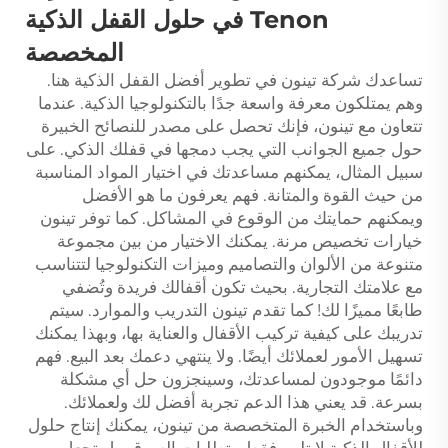
Tenon في حلول القفل الذكية
المخصصة
تساعدك شركة تينون في تطوير أفضل القفل الذكية هنا.
وهم يمتلكون معرفة واسعة جدًا بالتكنولوجيا الذكية. عندما
تتعاون مع تينون، فإنك تحصل على مصدر للنصائح الخبيرة
حول جميع الجوانب التي يجب دمجها في قفلك الذكي. على
سبيل المثال، يمكنهم مساعدتك في اختيار المواد المناسبة
من حيث القوة والمتانة. فهم يعرفون ما هو الأفضل
ويمكنهم حمايتك من الوقوع في المشاكل. كما توفر تينون
خيارات تخصيص مرنة. يمكنك الاختيار من بين مجموعة
متنوعة من الألوان والتصاميم وميزات التكنولوجيا لتتناسب
مع علامتك التجارية. بحيث تكون أقفالك فريدة وتُضفي
طابعًا مميزًا لك! كما تقدم تينون التدريب والموارد. سيتم
تدريبك على كيفية تركيب الأقفال والعناية بها، وبهذا يمكنك
تسهيل الأمور لعملائك أيضًا. ولا ينتهي دعمك بعد البيع. فهم
دائمًا موجودون لمساعدتك، وسينجزون حل أي مشكلة
بسرعة. قد يعني هذا الدعم تجربة أفضل لك ولعملائك.
وباستخدام الخبرة المتخصصة من تينون، يمكنك إنتاج حلول
للأقفال الذكية لا تلبي فقط متطلبات السوق، بل تجعل