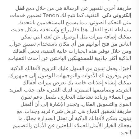
طريقة أخرى للتعبير عن الرسالة هي من خلال دمج
قفل
إلكتروني ذكي
التقنية. كما تتيح لك Tenon تضمين خدمات
مثل التحكم الصوتي، مما يسمح للمستخدمين بالتحدث
ببساطة لفتح القفل. هذا قفل رائع ويُستخدم بشكل حديث.
يمكنك إضافة ميزات مثل الوصول عن بُعد، التي تمكن
الناس من فتح أبوابهم من أي مكان باستخدام تطبيق جوال.
ومن خلال توفير هذه الخيارات عالية التقنية، تجعل أقفالك
الذكية أكثر جاذبية للمستهلكين الباحثين عن أحدث التقنيات.
أخيرًا، يجعل تينون من السهل عليك الترويج لأقفالك الذكية.
فهم يوفرون لك الأدوات والتوجيهات للوصول إلى جمهورك.
يمكنك إنشاء إعلانات خاصة بك تعرض ميزات أقفالك
الفريدة وتصاميمها المميزة. لديك القدرة على جذب المزيد
من العملاء وزيادة نشاطك التجاري، بفضل دعم تينون
القوي والتسويق الفعّال. وتجدر الإشارة إلى أن أفضل
طريقة لتحقيق النجاح هي عرض شيء فريد وجذاب. مع
تينون، يمكن لأقفالك الذكية أن تحتل الصدارة محليًا، ما
يجعلك الخيار الأمثل للعملاء الباحثين عن الأمان والتصميم
الجيد.