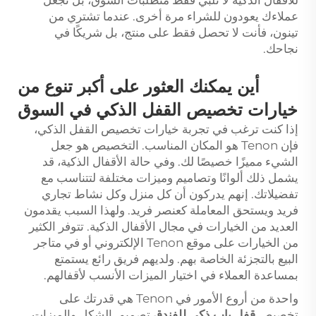
عملاءك يعودون للشراء مرة أخرى. عندما تشتري من
تينون، فأنت لا تحصل فقط على منتج، بل شريكًا في
نجاحك.
أين يمكنك العثور على أكبر تنوع من
خيارات تخصيص القفل الذكي في السوق
إذا كنت ترغب في تجربة خيارات تخصيص القفل الذكي،
فإن Tenon هو المكان المناسب. التخصيص هو جعل
الشيء مميزًا خصيصًا لك. وفي حالة الأقفال الذكية، قد
يشمل ذلك ألوانًا وتصاميم وميزات مختلفة لتتناسب مع
تفضيلاتك. إنهم يدركون أن كل منزل وكل نشاط تجاري
فريد ويستحق المعاملة كعنصر فريد. ولهذا السبب يقدمون
العديد من الخيارات في مجال الأقفال الذكية. تتوفر الكثير
من الخيارات على موقع Tenon الإلكتروني أو في متاجر
البيع بالتجزئة الخاصة بهم. ولديهم فريق رائع يستمتع
بمساعدة العملاء في اختيار الميزات الأنسب لأقفالهم.
واحدة من أروع الأمور في Tenon هي قدرتك على
تخصيص
قفل باب ذكي للفندق
تصميم. الشكل والميزات