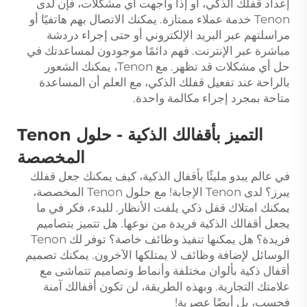
إعداد قفلك الذكي، أو إذا واجهت أي مشكلات، فإن لدى
Tenon خدمة عملاء ممتازة. يمكنك الاتصال بهم هاتفيًا أو
مراسلتهم عبر البريد الإلكتروني أو حتى إجراء دردشة
مباشرة عبر الإنترنت. فهم دائمًا موجودون لمساعدتك في
حل أي مشكلات قد تظهر. مع Tenon، يمكنك الشعور
بالراحة عند تفعيل قفلك الذكي، مع العلم أن المساعدة
متاحة بمجرد إجراء مكالمة واحدة.
التميز بأقفالك الذكية - حلول Tenon
المخصصة
في عالم يبدو مليئًا بأقفال الذكية، كيف يمكنك جعل قفلك
يبرز؟ لدى Tenon الإجابة! مع حلول Tenon المخصصة،
يمكنك امتلاك قفل ذكي يلفت الأنظار. للبدء، فكر في ما
يجعل أقفالك الذكية فريدة من نوعها. هل تتميز بتصاميم
فريدة؟ هل يمكنها تنفيذ وظائف خاصة؟ توفر لك Tenon
الوسائل لإضافة وظائف لا يمتلكها الآخرون. يمكنك تصميم
أقفال ذكية بألوان مختلفة وأنماط وتصاميم تتماشى مع
علامتك التجارية. وبهذه الطريقة، لن تكون أقفالك آمنة
فحسب، بل أيضًا عصرية!