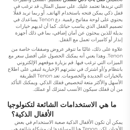
التي تريدها تعتمد عليك. على سبيل المثال، قد ترغب في
قفل ذكي يمكن فتحه باستخدام الهاتف. أو ربما تريد قفلًا
يحتوي على لوحة مفاتيح رقمية. دع Tenon يساعدك في
تصميم القفل الذي يناسب حياتك. كما أن لديهم خيارات
بديلة للذين يبحثون عن أمان إضافي، بما في ذلك أجهزة
إنذار أو كاميرات تعمل مع القفل.
علاوة على ذلك، غالبًا ما تتوفر عروض وصفقات خاصة من
Tenon. وهذا يعني أنه يمكنك الحصول على أفضل سعر مع
الميزات التي ترغب فيها. قم بزيارة موقعهم الإلكتروني
بانتظام و/أو اشترك في نشرتهم الإخبارية لتبقى على اطلاع
بالخيارات الجديدة والخصومات. تعد Tenon الطريقة
الأسهل والأكثر متعة لتخصيص قفلك الذكي. ويمكنك التأكد
من أن قفلك سيكون الأنسب لمنزلك أو عملك.
ما هي الاستخدامات الشائعة لتكنولوجيا
الأقفال الذكية؟
يمكن أن تكون الأقفال الذكية صعبة الاستخدام في بعض
الأحيان. لكن Tenon هنا للمساعدة! إن مشكلة شائعة هي