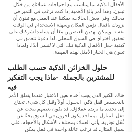
الأقفال الذكية بما يتناسب مع احتياجات عملائك من خلال
تينون. وهذا أمر بالغ الأهمية إذا كنت ترغب في التميز في
مجالك. وفي بعض الحالات، يمكننا عند العمل مع تينون أن
نزودك بأقفال تؤمن المكان وسهلة الاستخدام في الوقت
نفسه. ويمكن لهذين العنصرين معًا أن يساعدا شركتك على
تحقيق اختراق في السوق المحلي. لذا دعونا نتعمق في
كيفية جعل الأقفال الذكية تلك التي لا تُنسى أبدًا، ولماذا
تينون هي الخيار الأمثل لهذه المهمة.
حلول الخزائن الذكية حسب الطلب
للمشترين بالجملة
-
ماذا يجب التفكير
فيه
هناك الكثير الذي يجب أخذه بعين الاعتبار عندما يتعلق الأمر
بالتخصيص
قفل ذكي
الحلول. أولاً وقبل كل شيء، تحتاج
إلى تحديد ما يريده عملاؤك. قد يكون بعضهم يبحث عن
قفل للمنازل، بينما قد يكون آخرون في السوق بحثًا عن
قُفَل تجارية. يأتي العملاء بمختلف الأشكال والأحجام. على
سبيل المثال، قد ترغب عائلة واحدة في قفل يمكن