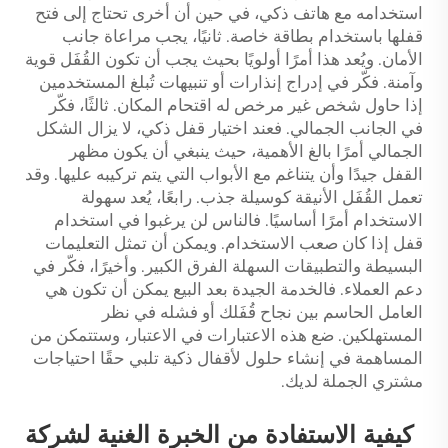
استخدامه مع هاتف ذكي، في حين أن أخرى تحتاج إلى فتح
قفلها باستخدام بطاقة خاصة. ثانيًا، يجب مراعاة جانب
الأمان. ويُعد هذا أمرًا أولويًا بحيث يجب أن تكون القُفَل قوية
وآمنة. فكّر في إدراج إنذارات أو تنبيهات تُبلغ المستخدمين
إذا حاول شخص غير مرخص له اقتحام المكان. ثالثًا، فكّر
في الجانب الجمالي. فعند اختيار قفل ذكي، لا يزال الشكل
الجمالي أمرًا بالغ الأهمية، حيث ينبغي أن يكون مظهر
القفل جيدًا وأن يتناغم مع الأبواب التي يتم تركيبه عليها. وقد
تعمل القُفَل الأنيقة كوسيلة جذب. رابعًا، يُعد سهولة
الاستخدام أمرًا أساسيًا. فالناس لن يرغبوا في استخدام
قفل إذا كان صعب الاستخدام. ويمكن أن تمثل التعليمات
البسيطة والتطبيقات السهلة الفرق الكبير. وأخيرًا، فكّر في
دعم العملاء. فالخدمة الجيدة بعد البيع يمكن أن تكون هي
العامل الحاسم بين نجاح قُفَلك أو فشله في نظر
المستهلكين. ضع هذه الاعتبارات في الاعتبار، وستتمكن من
المساهمة في إنشاء حلول لأقفال ذكية تلبي حقًا احتياجات
مشتري الجملة لديك.
كيفية الاستفادة من الخبرة الغنية لشركة