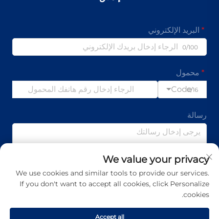
البريد الإلكتروني
0/100
محمول
Code
0/16
رسالة
We value your privacy
0/1000
We use cookies and similar tools to provide our services.
If you don't want to accept all cookies, click Personalize
تقدم
cookies.
Accept all