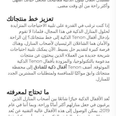
وأكثر راحة من أي وقت مضى.
تعزيز خط منتجاتك
إذا كنت ترغب في القدرة على تلبية الاحتياجات المتزايدة
لحلول المنازل الذكية في هذا المجال، فلماذا لا تقوم
بإدخال أقفال Tenon الذكية إلى خط منتجاتك؟ إن الراحة
والأمان هما الشاغلان الرئيسيان لأصحاب المنازل، وهناك
فرصة كبيرة لتقديم حل بسيط. الآن يمكنك تلبية احتياجات
شريحة جديدة من العملاء الذين يبحثون عن منتجات
مدعومة بالتكنولوجيا، والمزودة بأقفال Tenon الذكية
الموثوقة. أضف Tenon
أقفال ذكية للفنادق
إلى محفظة
منتجاتك وابقَ مواكبًا للمنافسة ولمتطلبات المشترين الجدد
للمنازل.
ما تحتاج لمعرفته
تُعد الأقفال الذكية خيارًا شائعًا بين أصحاب المنازل الذين
يرغبون في جعل منازلهم أكثر أمانًا وراحة. وبما أننا في عام
2019، يمكن الوصول إلى هذه الأقفال عالية التقنية عن بُعد