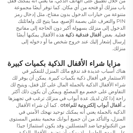
من خلال تطبيق على الهاتف الذكي، ما يعني أنه يمكنك قفل
باب منزلك أو فتحه من أي مكان. كما توفر أيضًا مجموعة
متنوعة من خيارات الدخول بدون مفتاح، مثل إدخال رمز
PIN والتعرف على بصمة الإصبع، مما يتيح لك ولعائلتك
الدخول إلى منزلك بسهولة أكبر دون الحاجة إلى مفاتيح
فعلية. بعض
أقفال فندقية ذكية
هذه الأقفال يمكنها أيضًا
إرسال إشعار إليك عند خروج شخص ما أو دخوله إلى
منزلك.
مزايا شراء الأقفال الذكية بكميات كبيرة
هناك أسباب عديدة قد تدفع مالك المنزل للتفكير في
الاستثمار في أقفال ذكية بكميات كبيرة. يمكن أن يوفر لك
شراء الأقفال الذكية بالجملة المال على كل قفل، ويتيح لك
التفاوض على خصم مع المصنّع. ويمكن أن يكون ذلك أكثر
راحة إذا كان لديك عدة أبواب في منزلك ترغب في تجهيزها
بـ
أقفال أبواب إلكترونية للمotel
. كما أن شراء الأقفال
الذكية بالجملة يعني أنه يمكنك توحيد نهجك الأمني في
المنزل، والتأكد من أن جميع أبوابك محمية بنفس المستوى
من التكنولوجيا ضد المتسللين. وقد يكون استثمارًا جيدًا
على المدى الطويل، إذ يمكن أن تضيف الأقفال الذكية