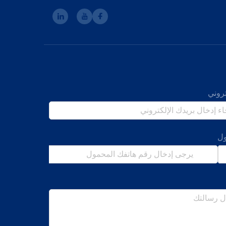
تروني
ل