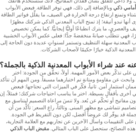
ى. ولا داعي للقلق بشأن فقدان المفاتيح، لأنك ستستخدم هاتفك
أمامي ذكي
وبالإضافة إلى ذلك، فهي توفر الطاقة. فبعض الأبواب
 وتمنع ارتفاع درجة الحرارة في الصيف، ما يقلِّل فواتير الطاقة
رى أنها تبدو أنيقة؛ إذ تمنح الباب المعدني الذكي شركتك مظهرًا
ظيف والعصري، ما يترك انطباعًا أوليًّا إيجابيًّا. كما يمكن تخصيص
ا، فهي تتطلَّب صيانةً منخفضةً جدًّا: فعلى عكس الأبواب الخشبية
أبواب المعدنية سهلة التنظيف وتستمر لسنواتٍ عديدة دون الحاجة إلى
معدنية الذكية خيارًا حكيمًا لأصحاب الشركات.
ه عند شراء الأبواب المعدنية الذكية بالجملة؟
 على تذكّر بعض الأمور المهمة. أولاً، تحقَّق من الجودة: اختر
ابحث عن مقاومةٍ ومتانةٍ تم اختبارهما مسبقاً. ومن المهم أن تتأكد
مان استثمارٍ آمن. ثانياً، فكّر في الميزات التي تحتاجها: فبعض
في أخرى بأقفالٍ بسيطة. اختر ما يناسب احتياجات شركتك؛ فمثلاً، إن
دون مفاتيح أو تحكّم عن بُعد. ولا تنسَ مراعاة التصميم ليتناسق مع
يم تتماشى مع مظهر المبنى. وثالثاً، راعِ السعر: تأكَّد من أن
جملة قد يوفّر لك عروضاً أفضل، لكن دون التفريط في الجودة.
ع على التقييمات واسأل الآخرين عن تجاربهم مع العلامة التجارية،
ع هذه النصائح، ستحصل على الباب المثالي.
مقبض الباب الذكي