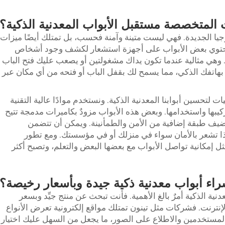
 المتخصصة مستقبل الأبواب المعدنية الذكية؟
وجيا الجديدة. فهي ليست متينة وآمنة فحسب، بل تمتلك أيضًا ميزات
ل، تحتوي بعض الأبواب على أجهزة استشعار لكشف وجود أشخاص
منها. وهي مثالية عندما تكون يداك مشغولتين أو يصعب عليك فتح الباب
 بهاتفك الذكي، مما يسمح لك بقفل الباب أو فتحه من أي مكان عبر
 لتحسين أبوابنا المعدنية الذكية. ونستخدم موادًا عالية التقنية
يبها واستخدامها. وبعض هذه الأبواب مزودٌ بكاميرات مدمجة تتيح
تضيف طبقة إضافية من الأمن والطمأنينة. ويمكن أن تتضمن
هكذا تشعر بالأمان سواء في منزلك أو في مؤسستك. ومع تطور
مثل إمكانية تواصل الأبواب مع بعضها البعض والتعلم، وتصبح أكثر
اء أبواب معدنية ذكية جيدة وبأسعار رخيصة؟
نية الذكية أمرٌ بالغ الأهمية. فأنت تبحث عن منتج جيِّد وبسعر
ترنت. فشركات مثل تينون تمتلك مواقع إلكترونية تعرض الأنواع
 المستخدمين والاطلاع على الصور، ما يجعل من السهل عليك اختيار