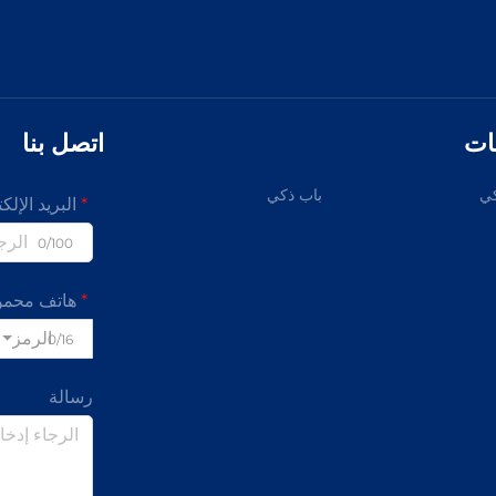
ات
اتصل بنا
ي
باب ذكي
البريد الإلك
0/100
هاتف محمو
الرمز
0/16
رسالة