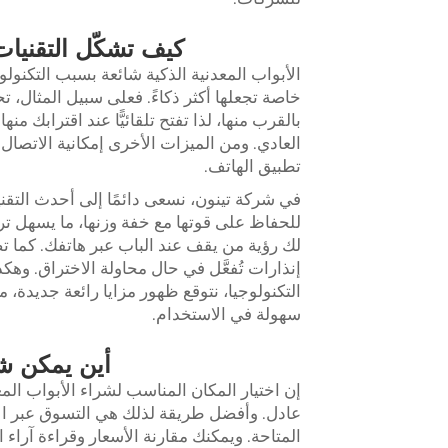
كيف تشكّل التقنيات
الأبواب المعدنية الذكية شائعة بسبب التكنول
خاصة تجعلها أكثر ذكاءً. فعلى سبيل المثا
بالقرب منها، لذا تفتح تلقائيًّا عند اقترابك 
العادي. ومن الميزات الأخرى إمكانية الاتصال
تطبيق الهاتف.
في شركة تينون، نسعى دائمًا إلى أحدث التقنيات
للحفاظ على قوتها مع خفة وزنها، ما يسهل ترك
لك رؤية من يقف عند الباب عبر هاتفك. كما 
إنذارات تُفعَّل في حال محاولة الاختراق. و
التكنولوجيا، نتوقع ظهور مزايا رائعة جديدة، 
سهولة في الاستخدام.
أين يمكن شر
إن اختيار المكان المناسب لشراء الأبواب المعد
عادل. وأفضل طريقة لذلك هي التسوق عبر الإن
المتاحة. ويمكنك مقارنة الأسعار وقراءة آراء