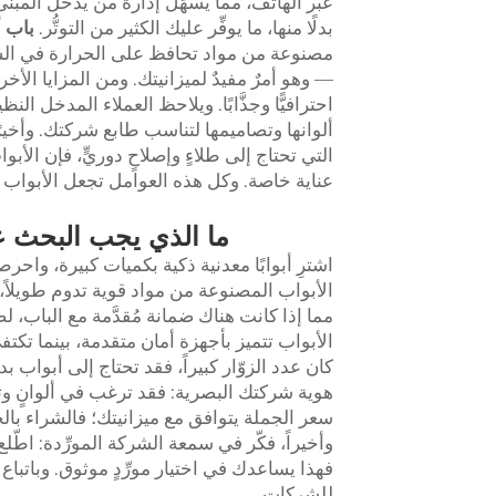
عبر الهاتف، مما يسهِّل إدارة من يدخل المبن
بدلًا منها، ما يوفِّر عليك الكثير من التوتُّر.
باب 
مصنوعة من مواد تحافظ على الحرارة في الشتاء
— وهو أمرٌ مفيدٌ لميزانيتك. ومن المزايا الأخ
احترافيًّا وجذَّابًا. ويلاحظ العملاء المدخل الن
ألوانها وتصاميمها لتناسب طابع شركتك. وأخيرً
التي تحتاج إلى طلاءٍ وإصلاحٍ دوريٍّ، فإن ال
عناية خاصة. وكل هذه العوامل تجعل الأبواب ال
ما الذي يجب البحث عن
اشترِ أبوابًا معدنية ذكية بكميات كبيرة، واحرص
الأبواب المصنوعة من مواد قوية تدوم طويلاً، و
مما إذا كانت هناك ضمانة مُقدَّمة مع الباب، لض
الأبواب تتميز بأجهزة أمان متقدمة، بينما تكت
كان عدد الزوّار كبيراً، فقد تحتاج إلى أبواب ب
هوية شركتك البصرية: فقد ترغب في ألوانٍ وتصام
سعر الجملة يتوافق مع ميزانيتك؛ فالشراء بال
وأخيراً، فكّر في سمعة الشركة المورِّدة: اطّل
فهذا يساعدك في اختيار مورِّدٍ موثوق. وباتبا
للشركات.